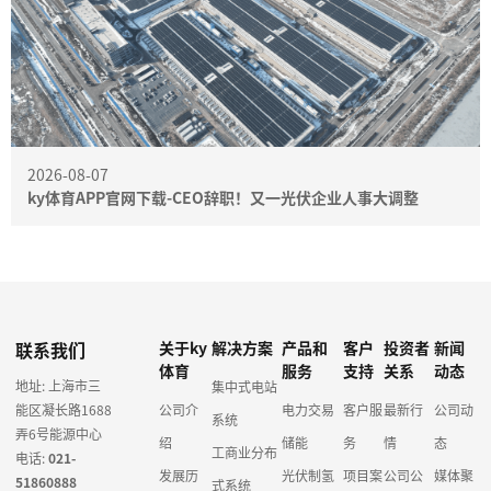
2026-08-07
ky体育APP官网下载-CEO辞职！又一光伏企业人事大调整
联系我们
关于ky
解决方案
产品和
客户
投资者
新闻
体育
服务
支持
关系
动态
地址: 上海市三
集中式电站
能区凝长路1688
公司介
电力交易
客户服
最新行
公司动
系统
弄6号能源中心
绍
储能
务
情
态
工商业分布
电话:
021-
发展历
光伏制氢
项目案
公司公
媒体聚
51860888
式系统