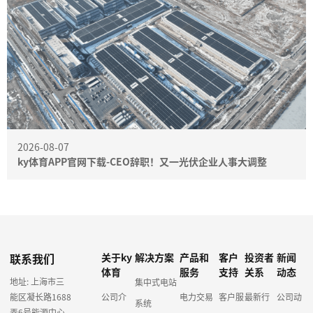
2026-08-07
ky体育APP官网下载-CEO辞职！又一光伏企业人事大调整
联系我们
关于ky
解决方案
产品和
客户
投资者
新闻
体育
服务
支持
关系
动态
地址: 上海市三
集中式电站
能区凝长路1688
公司介
电力交易
客户服
最新行
公司动
系统
弄6号能源中心