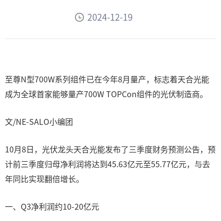
2024-12-19
至尊N型700W系列组件已在今年8月量产，标志着天合光能
成为全球首家能够量产700W TOPCon组件的光伏制造商。
文/NE-SALO小编团
10月8日，光伏龙头天合光能发布了三季度财务预测公告，预
计前三季度归母净利润将达到45.63亿元至55.77亿元，与去
年同比实现翻倍增长。
一、Q3净利润约10-20亿元