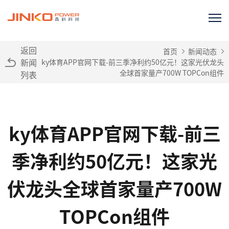
返回
首页
新闻动态
新闻
ky体育APP官网下载-前三季净利约50亿元！这家光伏龙头
全球首家量产700W TOPCon组件
列表
ky体育APP官网下载-前三
季净利约50亿元！这家光
伏龙头全球首家量产700W
TOPCon组件