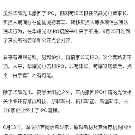
虽然华耀光电撤回了IPO，但因荀建华担任亿晶光电董事长、
实控人期间存在偷偷减持套现、转移实控人等多项信披违法
违规行为，在华耀光电IPO招股书中只字不提，9月25日吃到
了深交所的罚单和公开点名批评。
看来有违规前科，另起炉灶，再搞家公司IPO，这个套路走不
通。未来，华耀光电若想IPO，非荀建华、荀耀退居幕后，找
个“白手套”才有可能。
除了华耀光电、高景太阳能之外，年内撤回IPO申请的光伏相
关企业还有聚成科技、原轼新材、拓邦新能、新疆新华，共
计6家企业终止了IPO流程。
6月13日，深交所官网信息显示，原轼新材及其保荐机构国信