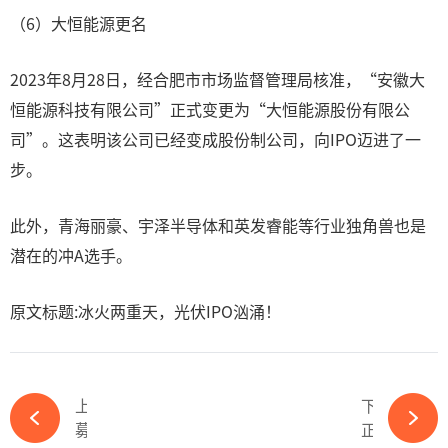
（6）大恒能源更名
2023年8月28日，经合肥市市场监督管理局核准，“安徽大
恒能源科技有限公司”正式变更为“大恒能源股份有限公
司”。这表明该公司已经变成股份制公司，向IPO迈进了一
步。
此外，青海丽豪、宇泽半导体和英发睿能等行业独角兽也是
潜在的冲A选手。
原文标题:冰火两重天，光伏IPO汹涌！
上一篇
下一篇
募资138亿！TCL中环拟大举扩产-ky体育APP官网下载
正泰新能出席BNEF伦敦峰会：竞争加剧，全球化至上-ky体育APP官网下载