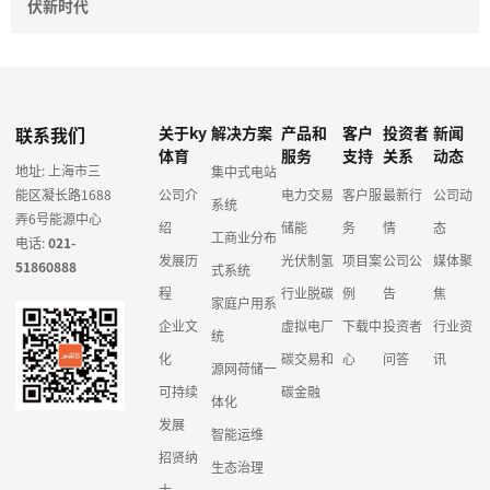
伏新时代
联系我们
关于ky
解决方案
产品和
客户
投资者
新闻
体育
服务
支持
关系
动态
地址: 上海市三
集中式电站
能区凝长路1688
公司介
电力交易
客户服
最新行
公司动
系统
弄6号能源中心
绍
储能
务
情
态
工商业分布
电话:
021-
发展历
光伏制氢
项目案
公司公
媒体聚
51860888
式系统
程
行业脱碳
例
告
焦
家庭户用系
企业文
虚拟电厂
下载中
投资者
行业资
统
化
碳交易和
心
问答
讯
源网荷储一
可持续
碳金融
体化
发展
智能运维
招贤纳
生态治理
士