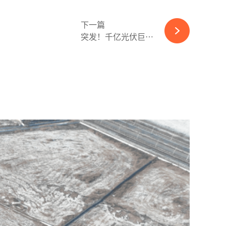
下一篇
突发！千亿光伏巨头终止160亿定增-ky体育APP官网下载