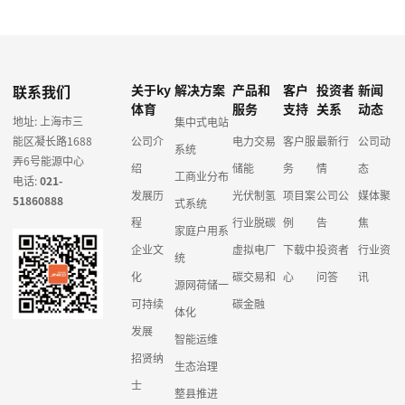
联系我们
关于ky
解决方案
产品和
客户
投资者
新闻
体育
服务
支持
关系
动态
地址: 上海市三
集中式电站
能区凝长路1688
公司介
电力交易
客户服
最新行
公司动
系统
弄6号能源中心
绍
储能
务
情
态
工商业分布
电话:
021-
发展历
光伏制氢
项目案
公司公
媒体聚
51860888
式系统
程
行业脱碳
例
告
焦
家庭户用系
企业文
虚拟电厂
下载中
投资者
行业资
统
化
碳交易和
心
问答
讯
源网荷储一
可持续
碳金融
体化
发展
智能运维
招贤纳
生态治理
士
整县推进