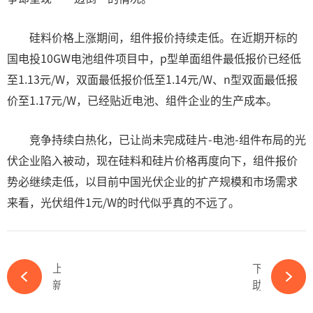
硅料价格上涨期间，组件报价持续走低。在近期开标的
国电投10GW电池组件项目中，p型单面组件最低报价已经低
至1.13元/W，双面最低报价低至1.14元/W、n型双面最低报
价至1.17元/W，已经贴近电池、组件企业的生产成本。
竞争持续白热化，已让尚未完成硅片-电池-组件布局的光
伏企业陷入被动，现在硅料和硅片价格再度向下，组件报价
势必继续走低，以目前中国光伏企业的扩产规模和市场需求
来看，光伏组件1元/W的时代似乎真的不远了。
上一篇
下一篇
新玩家赛福天，一个月投产太逆天，如何斩获一道新能10亿大单？-ky体育APP官网下载
助力行业发展！晶澳工商业储能一体机BluePlanet落地扬州-ky体育APP官网下载