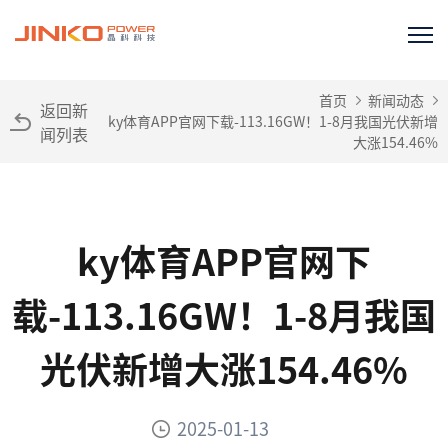
首页
新闻动态
返回新
ky体育APP官网下载-113.16GW！1-8月我国光伏新增
闻列表
大涨154.46%
ky体育APP官网下
载-113.16GW！1-8月我国
光伏新增大涨154.46%
2025-01-13