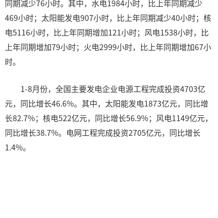
同期减少76小时。其中，水电1984小时，比上年同期减少
469小时；太阳能发电907小时，比上年同期减少40小时；核
电5116小时，比上年同期增加121小时；风电1538小时，比
上年同期增加79小时；火电2999小时，比上年同期增加67小
时。
1-8月份，全国主要发电企业电源工程完成投资4703亿
元，同比增长46.6%。其中，太阳能发电1873亿元，同比增
长82.7%；核电522亿元，同比增长56.9%；风电1149亿元，
同比增长38.7%。电网工程完成投资2705亿元，同比增长
1.4%。