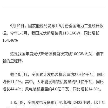
9月19日，国家能源局发布1-8月份全国电力工业统计数
据。今年1-8月，我国光伏新增装机113.16GW，同比增长
154.46%。
这是我国年度光伏新增装机首次突破100GW大关，创下
新的里程碑。
截至8月底，全国累计发电装机容量约27.6亿千瓦，同比
增长11.9%。其中，太阳能发电装机容量约5.1亿千瓦，同比
增长44.4%；风电装机容量约4.0亿千瓦，同比增长14.8%。
1-8月份，全国发电设备累计平均利用2423小时，比上年