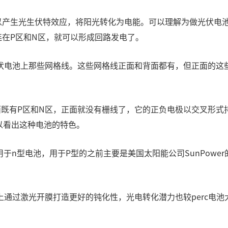
以产生光生伏特效应，将阳光转化为电能。可以理解为做光伏电池
在P区和N区，就可以形成回路发电了。
伏电池上那些网格线。这些网格线正面和背面都有，但正面的这
面既有P区和N区，正面就没有栅线了，它的正负电极以交叉形
可以看出这种电池的特色。
n型电池，用于P型的之前主要是美国太阳能公司SunPower的IB
通过激光开膜打造更好的钝化性，光电转化潜力也较perc电池