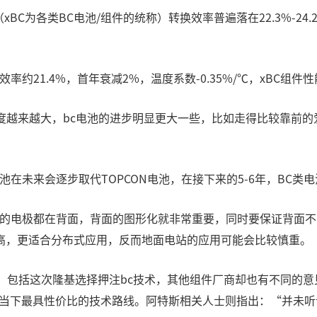
BC为各类BC电池/组件的统称）转换效率普遍落在22.3%-24.2
约21.4%，首年衰减2%，温度系数-0.35%/℃，xBC组件性
度越来越大，bc电池的进步明显更大一些，比如走得比较靠前的爱旭
。
池在未来会逐步取代TOPCON电池，在接下来的5-6年，BC
所有的电极都在背面，背面的图形化就非常重要，同时要保证背面
高，更适合分布式应用，反而地面电站的应用可能会比较慎重。
包括这次隆基选择押注bc技术，其他组件厂商却也有不同的意见，
n是当下最具性价比的技术路线。阿特斯相关人士则指出：“并未