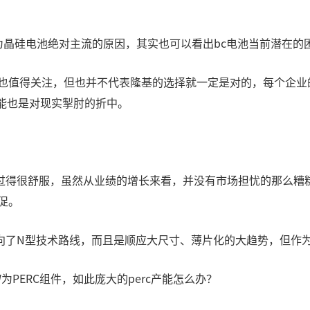
成为晶硅电池绝对主流的原因，其实也可以看出bc电池当前潜在
然也值得关注，但也并不代表隆基的选择就一定是对的，每个企
能也是对现实掣肘的折中。
过得很舒服，虽然从业绩的增长来看，并没有市场担忧的那么糟
促。
了N型技术路线，而且是顺应大尺寸、薄片化的大趋势，但作为p
W为PERC组件，如此庞大的perc产能怎么办？