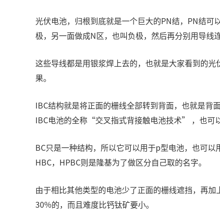
光伏电池，归根到底就是一个巨大的PN结，PN结可
极，另一面做成N区，也叫负极，然后再分别用导线连
这些导线都是用银浆焊上去的，也就是大家看到的光
果。
IBC结构就是将正面的栅线全部转到背面，也就是背
IBC电池的全称“交叉指式背接触电池技术” ，也
BC只是一种结构，所以它可以用于p型电池，也可以用于
HBC，HPBC则是隆基为了做区分自己取的名字。
由于相比其他类型的电池少了正面的栅线遮挡，再加上
30%的，而且难度比钙钛矿要小。