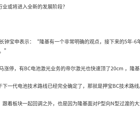
行业或将进入全新的发展阶段？
事长钟宝申表示：“隆基有一个非常明确的观点，接下来的5年-
。”
涨停，有BC电池激光业务的帝尔激光也快速顶了20cm ，隆
于下一代电池技术路线已经完全确定了，那就是押宝BC技术路线
，跟着板块一起回调之外，也是因为隆基面对P型向N型过渡的