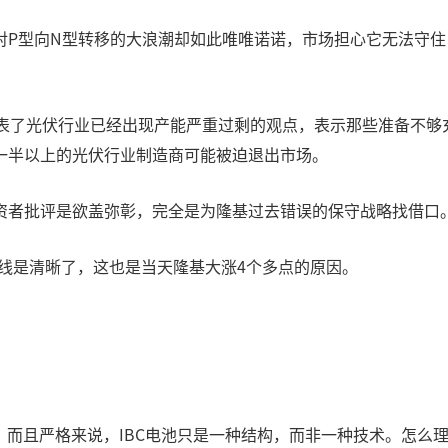
对P型向N型转移的大浪潮却如此唯唯诺诺，市场担心它无法守
发表了光伏行业已经出现产能严重过剩的观点，表示那些准备不
一半以上的光伏行业制造商可能被迫退出市场。
资者批评是欲盖弥彰，完全是为隆基过去错误的保守战略找借口
线是清晰了，这也是当天隆基大涨4个多点的原因。
池，而且严格来说，IBC电池只是一种结构，而非一种技术。怎么