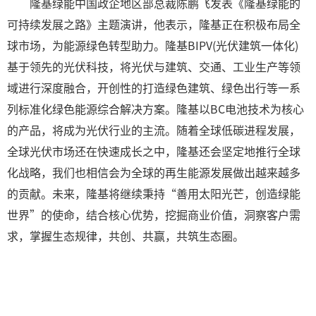
隆基绿能中国政企地区部总裁陈鹏飞发表《隆基绿能的
可持续发展之路》主题演讲，他表示，隆基正在积极布局全
球市场，为能源绿色转型助力。隆基BIPV(光伏建筑一体化)
基于领先的光伏科技，将光伏与建筑、交通、工业生产等领
域进行深度融合，开创性的打造绿色建筑、绿色出行等一系
列标准化绿色能源综合解决方案。隆基以BC电池技术为核心
的产品，将成为光伏行业的主流。随着全球低碳进程发展，
全球光伏市场还在快速成长之中，隆基还会坚定地推行全球
化战略，我们也相信会为全球的再生能源发展做出越来越多
的贡献。未来，隆基将继续秉持“善用太阳光芒，创造绿能
世界”的使命，结合核心优势，挖掘商业价值，洞察客户需
求，掌握生态规律，共创、共赢，共筑生态圈。