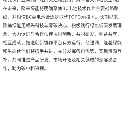
在未来，隆基绿能将明确聚焦BC电池技术作为主要战略路
线，并相信BC类电池会逐步取代TOPCon技术。长期以来，
隆基绿能用领先科技与零碳决心，积极践行绿色低碳发展理
念，大力促进与合作伙伴协同创新、共同研发、利益共享、
相互成就，推进创新协作平台有效运行。他强调，隆基绿能
和生态伙伴们将携手共进，充分发挥各自优势，实现资源互
补。共同推进产品研发、市场开拓及相关领域的深层次合
作，助力碳中和进程。