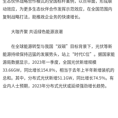
生态伙伴战略合作模式的全国标杆案例，以点带面，形成联
动效应，为更多生态伙伴合作发挥示范效应，在全国范围内
复制战略打法，助推政企业务的快速增长。
大咖齐聚 共话绿色能源浪潮
在全球能源转型与我国“双碳”目标背景下，光伏等新
能源持续保持迅猛的发展势头，站上“时代C位”。据国家能
源局数据显示，2023年一季度，全国光伏新增规模
33.66GW，同比增长154.8%，相当于去年上半年新增装机的
总和。其中，分布式光伏新增51.1GW，同比增长74.5%。有
业内人士预期，2023年分布式光伏或延续强劲增长趋势。