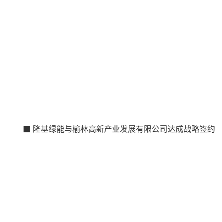
■ 隆基绿能与榆林高新产业发展有限公司达成战略签约