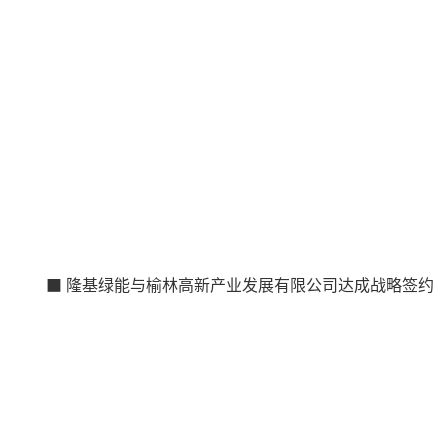
■ 隆基绿能与榆林高新产业发展有限公司达成战略签约