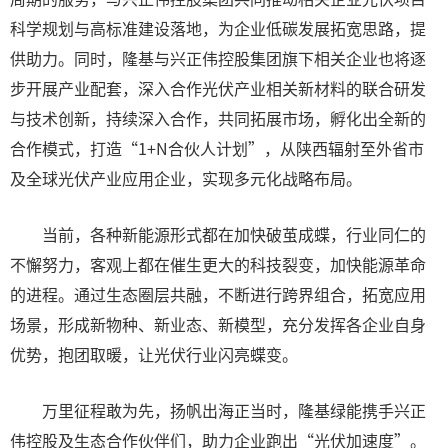
科学规划与高标准建设落地，为企业低碳发展拓宽思路，提
供助力。同时，隆基与兴正伟控股集团旗下相关企业也将逐
步开展产业配套，深入合作光伏产业相关新材料的联合研发
与技术创新，持续深入合作，共同拓展市场，孵化出全新的
合作模式，打造“1+N合伙人计划”，从陕西辐射至外省市
及全球光伏产业应用企业，实现多元化战略布局。
当前，各种新能源形式都在加快破茧成蝶，行业同仁的
不懈努力，客观上都在催生更大的科技裂变，加快能源革命
的进程。通过生态圈层共融，不断进行跨界组合，拓宽应用
场景，形成新物种、新业态、新模型，充分发挥各企业自身
优势，抱团取暖，让光伏行业闪亮蝶变。
万里征程敢为先，扬帆出海正当时，隆基绿能携手兴正
伟控股及生态合作伙伴们，助力企业跑出“光伏加速度”。