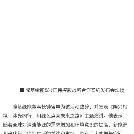
■ 隆基绿能&兴正伟控股战略合作签约发布会现场
隆基绿能董事长钟宝申为该活动致辞，并发表《隆兴相
携，沐光同行，用绿色点亮未来之路》主题演讲。他表示，
随着全球对清洁能源的需求增加和环境意识的提高，新能源
和光伏行业得到广泛的关注和支持，具有巨大的增长空间。