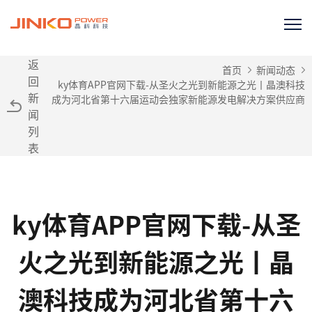
返
首页
新闻动态
回
ky体育APP官网下载-从圣火之光到新能源之光丨晶澳科技
新
成为河北省第十六届运动会独家新能源发电解决方案供应商
闻
列
表
ky体育APP官网下载-从圣
火之光到新能源之光丨晶
澳科技成为河北省第十六