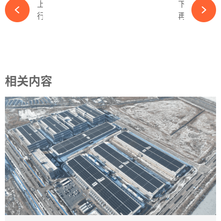
上一篇
下一篇
行业第一！大恒能源TOPCon电池量产效率高达26.05%-ky体育APP官网下载
再花1.10亿！云南能投完成100%收购石林云电投股权-ky体育APP官网下载
相关内容