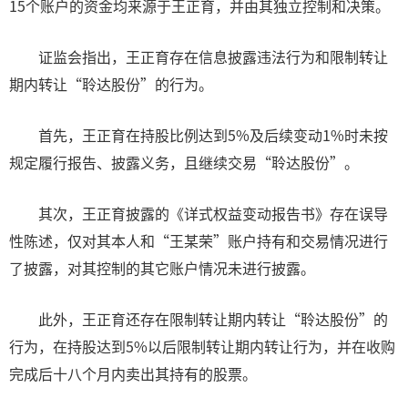
15个账户的资金均来源于王正育，并由其独立控制和决策。
证监会指出，王正育存在信息披露违法行为和限制转让
期内转让“聆达股份”的行为。
首先，王正育在持股比例达到5%及后续变动1%时未按
规定履行报告、披露义务，且继续交易“聆达股份”。
其次，王正育披露的《详式权益变动报告书》存在误导
性陈述，仅对其本人和“王某荣”账户持有和交易情况进行
了披露，对其控制的其它账户情况未进行披露。
此外，王正育还存在限制转让期内转让“聆达股份”的
行为，在持股达到5%以后限制转让期内转让行为，并在收购
完成后十八个月内卖出其持有的股票。