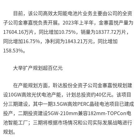
目前，该公司高效太阳能电池片业务主要由公司的全资
子公司金寨嘉悦负责开展。2023年上半年，金寨嘉悦产量为
17604.16万片，同比增加10.75%，销量为18377.72万片，
同比增加16.75%，净利润为1843.21万元，同比增加
158.53%。
大举扩产规划超百亿元
在产能规划方面，聆达股份全资子公司金寨嘉悦规划建
设10GW高效光伏电池产能，计划总投资约40亿元。该项目
分三期建设，其中一期3.5GW高效PERC晶硅电池项目已建成
投产，二期投资建设5GW-210mm兼容182mm-TOPCon电
池智能工厂；三期将根据市场情况和公司实际发展战略进行
规划。