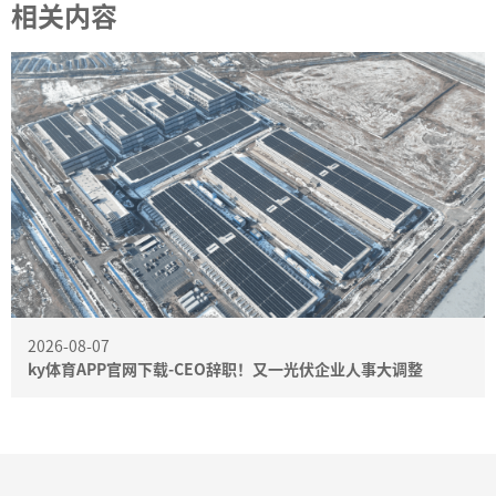
相关内容
2026-08-07
ky体育APP官网下载-CEO辞职！又一光伏企业人事大调整