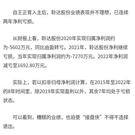
自王正育入主后，聆达股份业绩表现并不理想，已连续
两年净利亏损。
从财报上看，聆达股份2020年实现归属净利润约
为-5602万元，同比由盈转亏。2021年，聆达股份净利继续
亏损，当年实现归属净利润约为-7270万元。2022年净利润
减亏至1692.80万元。
实际上，若以扣非归母净利润计算，在2015年至2022年
的8年时间里，除2019年实现盈利以外，其余7年均处于亏损
状态。
可以看到，糟糕的业绩，也迫使“接盘侠”不得不选择
退出。