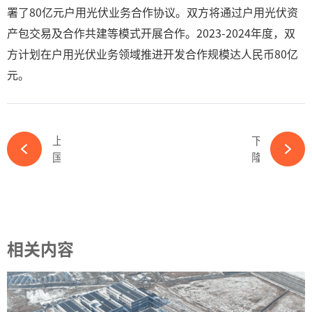
署了80亿元户用光伏业务合作协议。双方将通过户用光伏资
产包交易及合作共建等模式开展合作。2023-2024年度，双
方计划在户用光伏业务领域推进开发合作规模达人民币80亿
元。
上一篇
下一篇
国能日新科技股份有限公司荣获维科杯·OFweek 2023优秀光伏行业数字化供应商-ky体育APP官网下载
隆基森特新能源有限公司荣获维科杯·OFweek 2023卓越BIPV解决方案企业-ky体育APP官网下载
相关内容