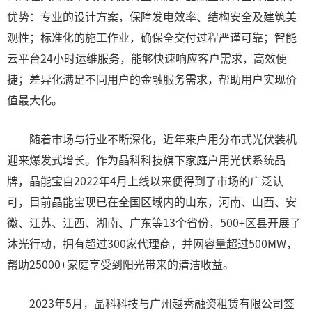
优势：专业的设计方案，保障发电效率、结构安全及建筑美
观性；标准化的施工作业，确保全交付过程严谨可靠；智能
云平台24小时运维服务，能够快速响应客户需求，高效便
捷；差异化满足不同用户的金融服务需求，帮助用户实现价
值最大化。
随着市场与行业不断深化，近年来户用分布式光伏装机
迎来爆发式增长。作为晶科科技旗下家庭户用光伏系统品
牌，晶能宝自2022年4月上线以来便得到了市场的广泛认
可，目前晶能宝现已在全国区域内的山东，河南、山西、安
徽、江苏、江西、湖南、广东等13个省份，500+区县开展了
沐光行动，拥有超过300家代理商，并网容量超过500MW，
帮助25000+家庭享受到阳光带来的清洁收益。
2023年5月，晶科科技与广州越秀融资租赁有限公司签