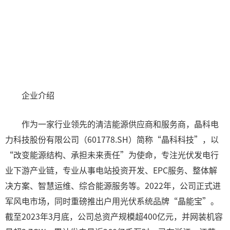
企业介绍
作为一家行业领先的清洁能源供应商和服务商，晶科电
力科技股份有限公司（601778.SH）简称“晶科科技”，以
“改变能源结构、承担未来责任”为使命，专注光伏发电行
业下游产业链，专业从事电站投资开发、EPC服务、整体解
决方案、智慧运维、综合能源服务等。2022年，公司正式进
军风电市场，同时重磅推出户用光伏系统品牌“晶能宝”。
截至2023年3月底，公司总资产规模超400亿元，并网装机容