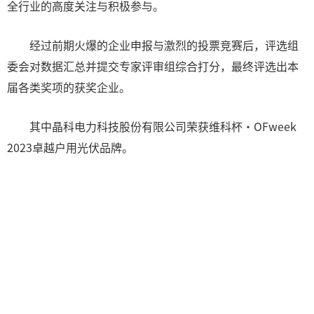
全行业的高度关注与积极参与。
经过前期火爆的企业申报与激烈的投票竞赛后，评选组
委会对数据汇总并提交专家评审组综合打分，最终评选出本
届各类奖项的获奖企业。
其中晶科电力科技股份有限公司荣获维科杯·OFweek
2023卓越户用光伏品牌。