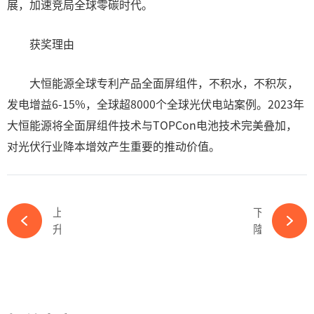
展，加速竞局全球零碳时代。
获奖理由
大恒能源全球专利产品全面屏组件，不积水，不积灰，
发电增益6-15%，全球超8000个全球光伏电站案例。2023年
大恒能源将全面屏组件技术与TOPCon电池技术完美叠加，
对光伏行业降本增效产生重要的推动价值。
上一篇
下一篇
升阳光荣获维科杯·OFweek 2023卓越户用光伏品牌-ky体育APP官网下载
隆基绿能科技股份有限公司荣获维科杯·OFweek 2023卓越户用光伏品牌-ky体育APP官网下载