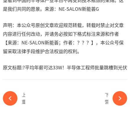
望看到中国的半导体产业早日不再受到技术瓶颈的束缚。这
是我们共同的愿景。来源：NE-SALON新能荟G
声明：本公众号原创文章欢迎规范转载，转载时禁止对文章
内容进行任何改动，并请务必按如下格式标注来源和作者
【来源：NE-SALON新能荟；作者：？？？】，本公众号保
留采取法律手段维护合法权益的权利。
原文标题:?平均年薪可达33W！半导体工程师批量跳槽到光伏
上一篇
下一篇
重磅！又一电力央企拟分拆子公司上市-ky体育APP官网下载
营利双增！快可电子归母净利润同比增长86.16%-ky体育APP官网下载