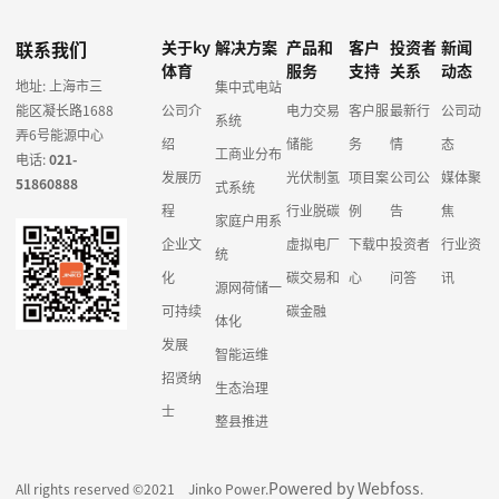
联系我们
关于ky
解决方案
产品和
客户
投资者
新闻
体育
服务
支持
关系
动态
地址: 上海市三
集中式电站
能区凝长路1688
公司介
电力交易
客户服
最新行
公司动
系统
弄6号能源中心
绍
储能
务
情
态
工商业分布
电话:
021-
发展历
光伏制氢
项目案
公司公
媒体聚
51860888
式系统
程
行业脱碳
例
告
焦
家庭户用系
企业文
虚拟电厂
下载中
投资者
行业资
统
化
碳交易和
心
问答
讯
源网荷储一
可持续
碳金融
体化
发展
智能运维
招贤纳
生态治理
士
整县推进
Powered by Webfoss
All rights reserved ©2021 Jinko Power.
.