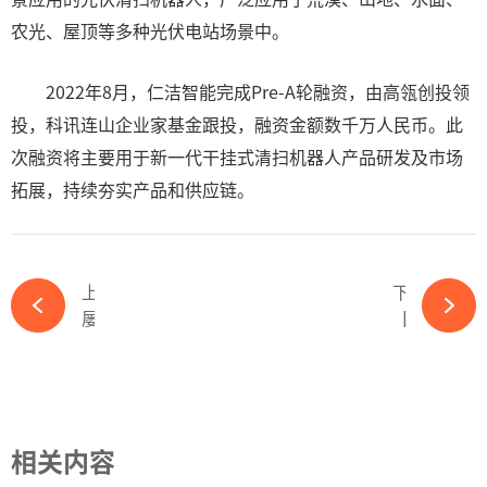
农光、屋顶等多种光伏电站场景中。
2022年8月，仁洁智能完成Pre-A轮融资，由高瓴创投领
投，科讯连山企业家基金跟投，融资金额数千万人民币。此
次融资将主要用于新一代干挂式清扫机器人产品研发及市场
拓展，持续夯实产品和供应链。
上一篇
下一篇
屡战屡败，越挫越勇！光伏中小企业鸿禧能源，第三次闯关IPO！-ky体育APP官网下载
【年度盛会】OFweek 2023智慧光伏与储能大会暨展览会重磅来袭-ky体育APP官网下载
相关内容