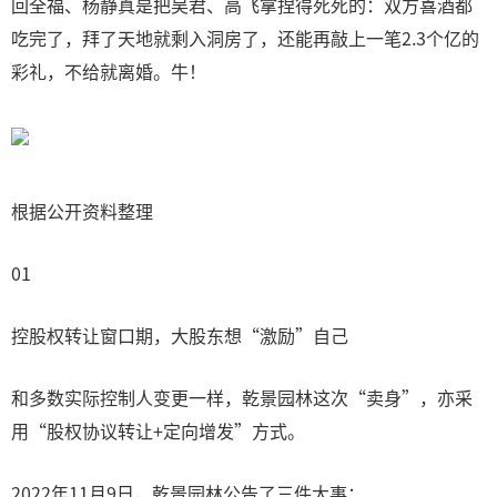
回全福、杨静真是把吴君、高飞拿捏得死死的：双方喜酒都
吃完了，拜了天地就剩入洞房了，还能再敲上一笔2.3个亿的
彩礼，不给就离婚。牛！
根据公开资料整理
01
控股权转让窗口期，大股东想“激励”自己
和多数实际控制人变更一样，乾景园林这次“卖身”，亦采
用“股权协议转让+定向增发”方式。
2022年11月9日，乾景园林公告了三件大事：