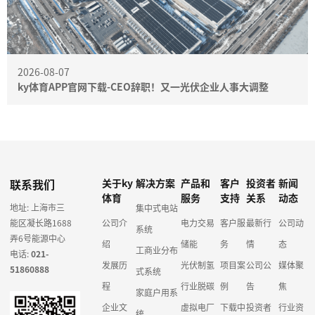
2026-08-07
ky体育APP官网下载-CEO辞职！又一光伏企业人事大调整
联系我们
关于ky
解决方案
产品和
客户
投资者
新闻
体育
服务
支持
关系
动态
地址: 上海市三
集中式电站
能区凝长路1688
公司介
电力交易
客户服
最新行
公司动
系统
弄6号能源中心
绍
储能
务
情
态
工商业分布
电话:
021-
发展历
光伏制氢
项目案
公司公
媒体聚
51860888
式系统
程
行业脱碳
例
告
焦
家庭户用系
企业文
虚拟电厂
下载中
投资者
行业资
统