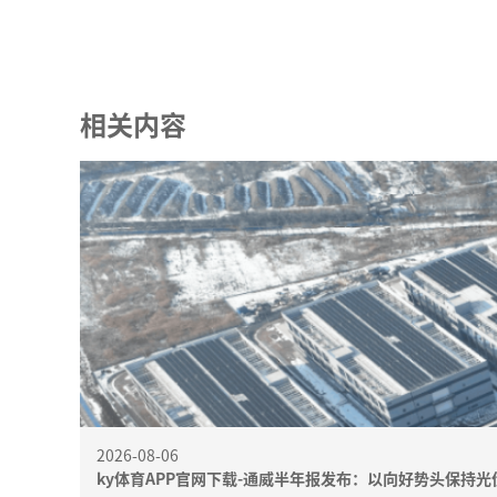
相关内容
2026-08-06
ky体育APP官网下载-通威半年报发布：以向好势头保持