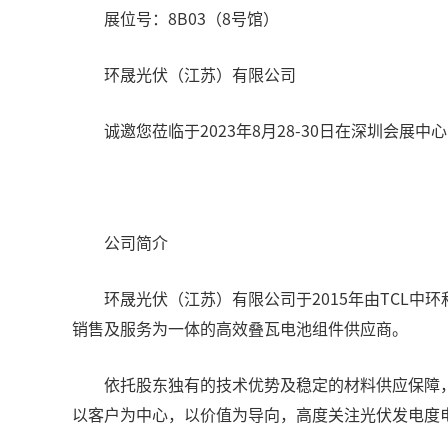
展位号：8B03（8号馆）
环晟光伏（江苏）有限公司
诚邀您莅临于2023年8月28-30日在深圳会展中
公司简介
环晟光伏（江苏）有限公司于2015年由TCL
销售及服务为一体的高效叠瓦电池组件供应商。
依托股东独有的技术优势及稳定的材料供应保障
以客户为中心，以价值为导向，高度关注光伏发电度电