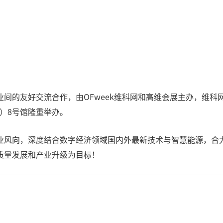
间的友好交流合作，由OFweek维科网和高维会展主办，维科网
田）8号馆隆重举办。
业风向，深度结合数字经济领域国内外最新技术与智慧能源，合
质量发展和产业升级为目标！