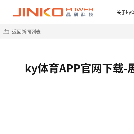
关于ky
返回新闻列表
ky体育APP官网下载