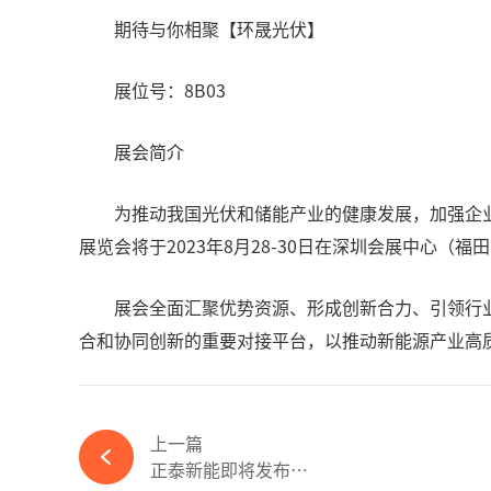
期待与你相聚【环晟光伏】
展位号：8B03
展会简介
为推动我国光伏和储能产业的健康发展，加强企业
展览会将于2023年8月28-30日在深圳会展中心（福
展会全面汇聚优势资源、形成创新合力、引领行
合和协同创新的重要对接平台，以推动新能源产业高
上一篇
正泰新能即将发布《ASTRO N 系列产品多场景应用白皮书》-ky体育APP官网下载