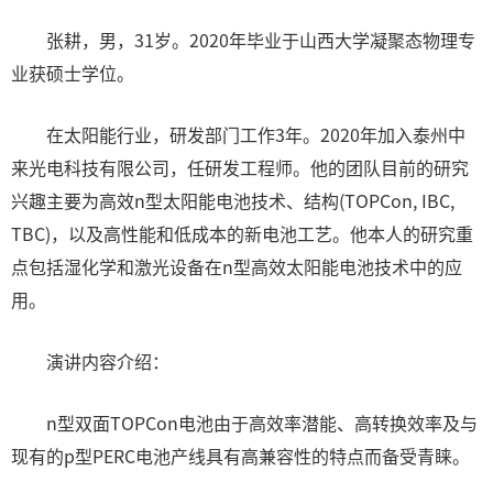
张耕，男，31岁。2020年毕业于山西大学凝聚态物理专
业获硕士学位。
在太阳能行业，研发部门工作3年。2020年加入泰州中
来光电科技有限公司，任研发工程师。他的团队目前的研究
兴趣主要为高效n型太阳能电池技术、结构(TOPCon, IBC,
TBC)，以及高性能和低成本的新电池工艺。他本人的研究重
点包括湿化学和激光设备在n型高效太阳能电池技术中的应
用。
演讲内容介绍：
n型双面TOPCon电池由于高效率潜能、高转换效率及与
现有的p型PERC电池产线具有高兼容性的特点而备受青睐。