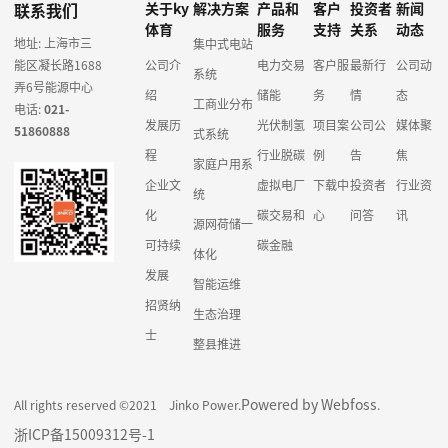
联系我们
关于ky
解决方案
产品和
客户
投资者
新闻
体育
服务
支持
关系
动态
地址: 上海市三
集中式电站
能区凝长路1688
公司介
电力交易
客户服
最新行
公司动
系统
弄6号能源中心
绍
储能
务
情
态
工商业分布
电话:
021-
发展历
光伏制氢
项目案
公司公
媒体聚
51860888
式系统
程
行业脱碳
例
告
焦
家庭户用系
企业文
虚拟电厂
下载中
投资者
行业资
统
化
碳交易和
心
问答
讯
源网荷储一
可持续
碳金融
体化
发展
智能运维
招贤纳
生态治理
士
整县推进
Powered by Webfoss
All rights reserved ©2021 Jinko Power.
.
浙ICP备15009312号-1