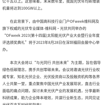
亿千瓦以上。这意味着，未来数年里，我国光伏年均新增装
机量将达到100GW以上。
在此背景下，由中国高科技行业门户OFweek维科网及
旗下权威的光伏专业媒体-维科网·光伏共同举办的
“OFweek 2023(第十四届)太阳能光伏产业大会暨行业年度
评选颁奖典礼”将于2023年8月28日在深圳福田会展中心举
办。
本次大会将以“与光同行 共创未来”为主题，旨在倡导
绿色低碳理念，携手共创零碳未来。会议将邀请光伏行业权
威专家、知名光伏企业、光伏投资商以及投融资机构等各界
人士共聚一堂，重点聚焦中国光伏产业发展现状，直击行业
面临的痛点问题，探讨未来光伏产业的发展机遇，分享最新
科研成果，助力企业降本增效，共谋行业新生态，共同见证
光伏百吉瓦时代的到来！