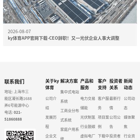
2026-08-07
ky体育APP官网下载-CEO辞职！又一光伏企业人事大调整
联系我们
关于ky
解决方案
产品和
客户
投资者
新闻
体育
服务
支持
关系
动态
地址: 上海市三
集中式电站
能区凝长路1688
公司介
电力交易
客户服
最新行
公司动
系统
弄6号能源中心
绍
储能
务
情
态
工商业分布
电话:
021-
发展历
光伏制氢
项目案
公司公
媒体聚
51860888
式系统
程
行业脱碳
例
告
焦
家庭户用系
企业文
虚拟电厂
下载中
投资者
行业资
统