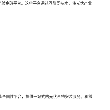
和光伏金融平台。这些平台通过互联网技术，将光伏产业
造全国性平台，提供一站式的光伏系统安装服务。租赁