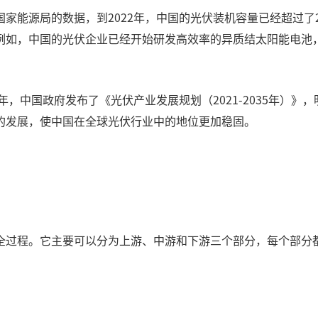
家能源局的数据，到2022年，中国的光伏装机容量已经超过了
例如，中国的光伏企业已经开始研发高效率的异质结太阳能电池
，中国政府发布了《光伏产业发展规划（2021-2035年）》，
的发展，使中国在全球光伏行业中的地位更加稳固。
全过程。它主要可以分为上游、中游和下游三个部分，每个部分