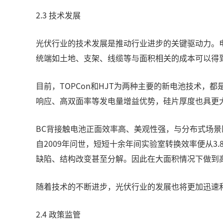
2.3 技术发展
光伏行业的技术发展是推动行业进步的关键驱动力。
统端如土地、支架、线缆等与面积相关的成本可以得
目前，TOPCon和HJT为两种主要的新电池技术，
响应、高双面率等发电量增益优势，硅片厚度也具更
BC背接触电池正面效率高、美观性强，与分布式场
自2009年问世，短短十余年间实验室转换效率便从3
缺陷、结构改变甚至分解。因此在大面积情况下做到
随着技术的不断进步，光伏行业的发展也将更加迅速
2.4 政策监管