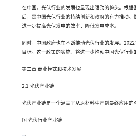
在中国，光伏行业的发展也呈现出强劲的势头。根据国
后，是中国光伏行业的持续创新和政府的有力推动。
进一步提高光伏发电的效率，降低发电成本。
同时，中国政府也在不断推动光伏行业的发展。2022年
目标。这一政策的实施，将进一步推动中国光伏行业
第二章 商业模式和技术发展
2.1 光伏产业链
光伏产业链是一个涵盖了从原材料生产到最终应用的
图 光伏行业产业链