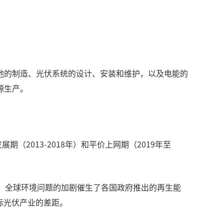
池的制造、光伏系统的设计、安装和维护，以及电能的
源生产。
期（2013-2018年）和平价上网期（2019年至
，全球环境问题的加剧催生了各国政府推出的再生能
际光伏产业的差距。