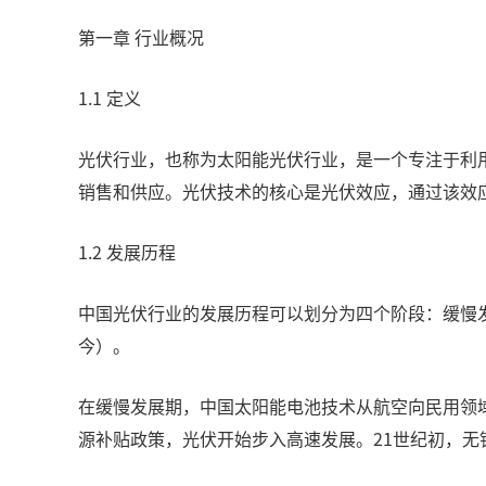
第一章 行业概况
1.1 定义
光伏行业，也称为太阳能光伏行业，是一个专注于利
销售和供应。光伏技术的核心是光伏效应，通过该效
1.2 发展历程
中国光伏行业的发展历程可以划分为四个阶段：缓慢发展期（1
今）。
在缓慢发展期，中国太阳能电池技术从航空向民用领
源补贴政策，光伏开始步入高速发展。21世纪初，无