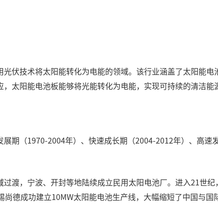
用光伏技术将太阳能转化为电能的领域。该行业涵盖了太阳能电
应，太阳能电池板能够将光能转化为电能，实现可持续的清洁能
970-2004年）、快速成长期（2004-2012年）、高速发展
域过渡，宁波、开封等地陆续成立民用太阳电池厂。进入21世纪
锡尚德成功建立10MW太阳能电池生产线，大幅缩短了中国与国