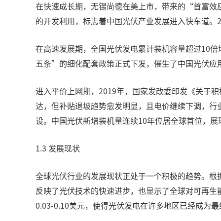
在快速成长期，无锡尚德在美上市，带来的“首富效应
的开发利用，标志着中国光伏产业发展进入快车道。2
在高速发展期，全国光伏发电累计装机容量超过10倍
五条”的细化配套政策正式下发，催生了中国光伏应
进入平价上网期，2019年，国家发改委印发《关于
达，但补贴退坡趋势愈发明显，且电价继续下调，行业
设。中国光伏新增装机量连续10年位居全球首位，
1.3 发展现状
全球光伏行业的发展现状正处于一个积极的趋势。根据国
反映了光伏技术的快速进步，也显示了全球对可再生能
0.03-0.10美元，使得光伏发电在许多地区已经成为