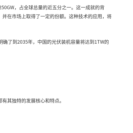
250GW，占全球总量的近五分之一。这一成就的背
，并在市场上取得了一定的份额。这种技术的应用，将
明确了到2035年，中国的光伏装机容量将达到1TW的
都有其独特的发展核心和特点。