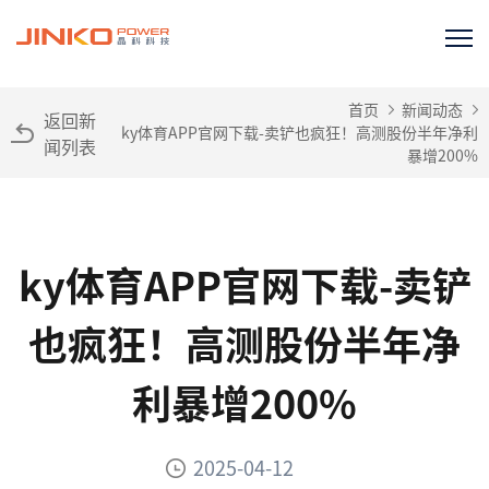
首页
新闻动态
返回新
ky体育APP官网下载-卖铲也疯狂！高测股份半年净利
闻列表
暴增200%
ky体育APP官网下载-卖铲
也疯狂！高测股份半年净
利暴增200%
2025-04-12