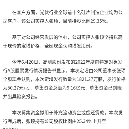
在客户方面，光伏行业全球前十名硅片制造企业均为公
司客户。该公司实控人张顼，目前持股比例29.35%。
基于对公司经营发展的信心，公司实控人张顼坚持以高
于现价的定增价格，全额现金认购增发股份。
今年6月20日，高测股份发布的2022年度向特定对象发
行A股股票发行情况报告书显示，本次定增由公司董事长张顼
全额现金认购，本次定增发行数量为1821.27万股，发行价格
为50.27元/股，募集资金总额为9.16亿元，募集资金已到账
并出具验资报告。
本次募集资金拟用于补充流动资金或偿还贷款，本次发
行完成后，张顼持有公司股权比例由25.34%上升至