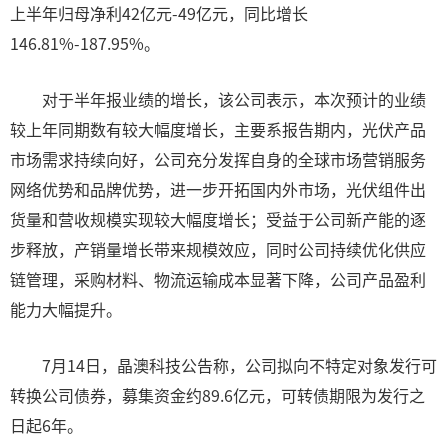
上半年归母净利42亿元-49亿元，同比增长
146.81%-187.95%。
对于半年报业绩的增长，该公司表示，本次预计的业绩
较上年同期数有较大幅度增长，主要系报告期内，光伏产品
市场需求持续向好，公司充分发挥自身的全球市场营销服务
网络优势和品牌优势，进一步开拓国内外市场，光伏组件出
货量和营收规模实现较大幅度增长；受益于公司新产能的逐
步释放，产销量增长带来规模效应，同时公司持续优化供应
链管理，采购材料、物流运输成本显著下降，公司产品盈利
能力大幅提升。
7月14日，晶澳科技公告称，公司拟向不特定对象发行可
转换公司债券，募集资金约89.6亿元，可转债期限为发行之
日起6年。