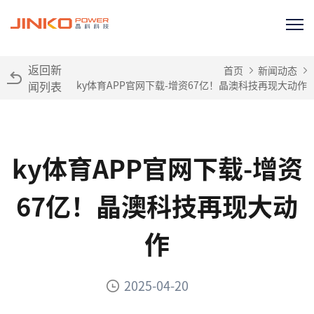
返回新
首页
新闻动态
闻列表
ky体育APP官网下载-增资67亿！晶澳科技再现大动作
ky体育APP官网下载-增资
67亿！晶澳科技再现大动
作
2025-04-20