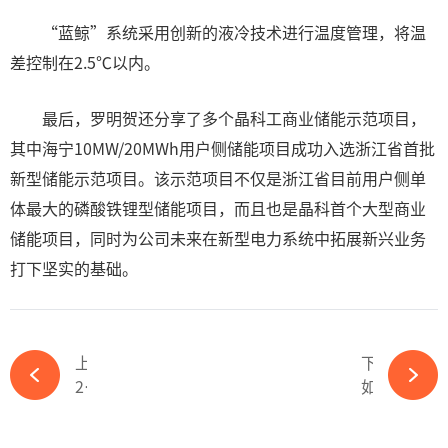
“蓝鲸”系统采用创新的液冷技术进行温度管理，将温
差控制在2.5℃以内。
最后，罗明贺还分享了多个晶科工商业储能示范项目，
其中海宁10MW/20MWh用户侧储能项目成功入选浙江省首批
新型储能示范项目。该示范项目不仅是浙江省目前用户侧单
体最大的磷酸铁锂型储能项目，而且也是晶科首个大型商业
储能项目，同时为公司未来在新型电力系统中拓展新兴业务
打下坚实的基础。
上一篇
下一篇
2.65亿元！帝科股份加码N型电池银浆-ky体育APP官网下载
如何在90天内亏损20亿？挖掘 TCL中环业绩预减的蛛丝马迹-ky体育APP官网下载