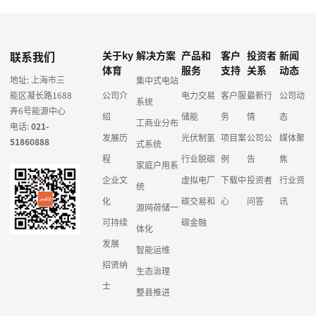
联系我们
关于ky
解决方案
产品和
客户
投资者
新闻
体育
服务
支持
关系
动态
地址: 上海市三
集中式电站
能区凝长路1688
公司介
电力交易
客户服
最新行
公司动
系统
弄6号能源中心
绍
储能
务
情
态
工商业分布
电话:
021-
发展历
光伏制氢
项目案
公司公
媒体聚
51860888
式系统
程
行业脱碳
例
告
焦
家庭户用系
企业文
虚拟电厂
下载中
投资者
行业资
统
化
碳交易和
心
问答
讯
源网荷储一
可持续
碳金融
体化
发展
智能运维
招贤纳
生态治理
士
整县推进