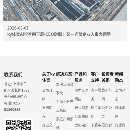
2026-08-07
ky体育APP官网下载-CEO辞职！又一光伏企业人事大调整
联系我们
关于ky
解决方案
产品和
客户
投资者
新闻
体育
服务
支持
关系
动态
地址: 上海市三
集中式电站
能区凝长路1688
公司介
电力交易
客户服
最新行
公司动
系统
弄6号能源中心
绍
储能
务
情
态
工商业分布
电话:
021-
发展历
光伏制氢
项目案
公司公
媒体聚
51860888
式系统
程
行业脱碳
例
告
焦
家庭户用系
企业文
虚拟电厂
下载中
投资者
行业资
统