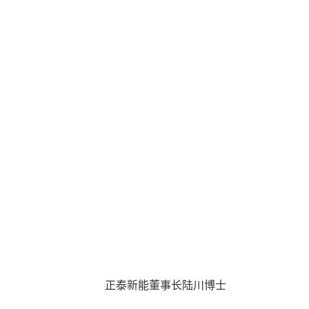
正泰新能董事长陆川博士