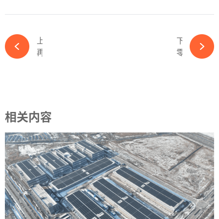
上一篇
下一篇
再获大单！正泰新能中标华能集团6GW光伏组件集采-ky体育APP官网下载
零碳工厂达成！正泰新能盐城基地获TüV莱茵认证证书-ky体育APP官网下载
相关内容