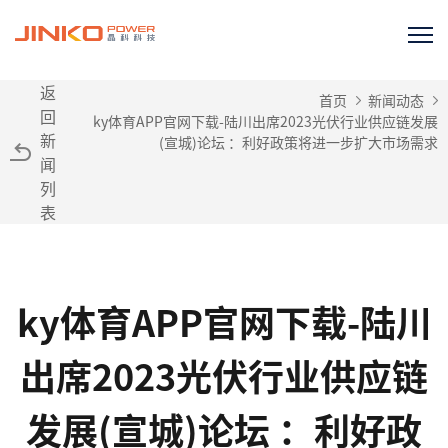
返
首页
新闻动态
回
ky体育APP官网下载-陆川出席2023光伏行业供应链发展
新
(宣城)论坛 ：利好政策将进一步扩大市场需求
闻
列
表
ky体育APP官网下载-陆川
出席2023光伏行业供应链
发展(宣城)论坛 ：利好政