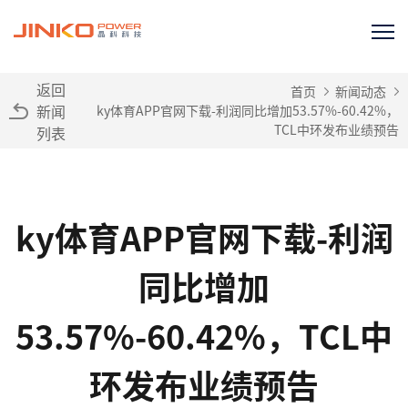
返回
首页
新闻动态
新闻
ky体育APP官网下载-利润同比增加53.57%-60.42%，
TCL中环发布业绩预告
列表
ky体育APP官网下载-利润
同比增加
53.57%-60.42%，TCL中
环发布业绩预告