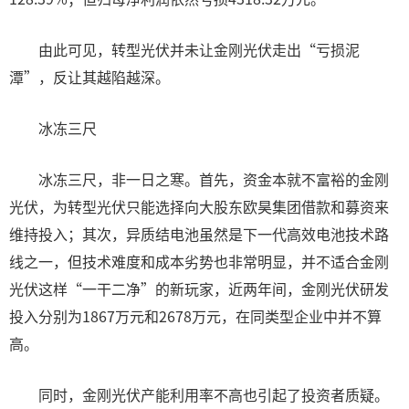
由此可见，转型光伏并未让金刚光伏走出“亏损泥
潭”，反让其越陷越深。
冰冻三尺
冰冻三尺，非一日之寒。首先，资金本就不富裕的金刚
光伏，为转型光伏只能选择向大股东欧昊集团借款和募资来
维持投入；其次，异质结电池虽然是下一代高效电池技术路
线之一，但技术难度和成本劣势也非常明显，并不适合金刚
光伏这样“一干二净”的新玩家，近两年间，金刚光伏研发
投入分别为1867万元和2678万元，在同类型企业中并不算
高。
同时，金刚光伏产能利用率不高也引起了投资者质疑。