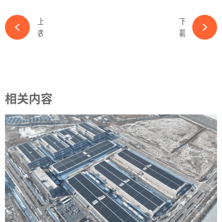
上一篇
下一篇
表现优异！晶科能源N型TOPCon组件在PVEL测试结果出炉-ky体育APP官网下载
募资89.6亿元！晶澳科技拟发行可转债投入光伏项目-ky体育APP官网下载
相关内容