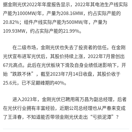
据金刚光伏2022年年度报告显示，2022年其电池生产线实际
产能为1000MW/年，产量为208.16MW，约占实际产能的
20.82%；组件产线实际产能为500MW/年，产量为
109.93MW，约占实际产能的21.99%。
在二级市场，金刚光伏也失去了投资者的信任。在金刚
光伏宣布进军光伏后，其股价持续上涨，2022年7月曾创出
67元高点。此后在光伏板块下滑及自身业绩低迷影响下，开
始“跌跌不休”，截至2023年7月14日收盘，其股价收于
25.6元，已不足巅峰期的40%。
进入2023年，金刚光伏已聘用蒋万昌为副总经理，后者
在光伏行业拥有丰富经验，近期公司总经理也从严春来变成
了王泽春，不知道能否带领金刚光伏走出“亏损泥潭”？