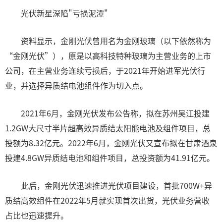
光伏新星深陷"亏损泥潭"
资料显示，金刚光伏曾用名为金刚玻璃（以下依然称为
“金刚光伏”），原是以高科技特种玻璃为主营业务的上市
公司，在主营业务连续亏损后，于2021年开始进军光伏行
业，并选择异质结电池组件作为切入点。
2021年6月，金刚光伏发布公告称，拟在苏州吴江投建
1.2GW大尺寸半片超高效异质结太阳能电池及组件项目，总
投额为8.32亿元。2022年6月，金刚光伏又宣布拟在甘肃酒泉
投建4.8GW异质结电池和组件项目，总投资额为41.91亿元。
此后，金刚光伏迅速推进光伏项目建设，首批700W+异
质结高效组件在2022年5月就实现首次出货，光伏业务营收
占比也迅速提升。