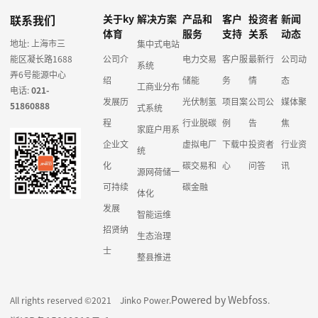
联系我们
关于ky
解决方案
产品和
客户
投资者
新闻
体育
服务
支持
关系
动态
地址: 上海市三
集中式电站
能区凝长路1688
公司介
电力交易
客户服
最新行
公司动
系统
弄6号能源中心
绍
储能
务
情
态
工商业分布
电话:
021-
发展历
光伏制氢
项目案
公司公
媒体聚
51860888
式系统
程
行业脱碳
例
告
焦
家庭户用系
企业文
虚拟电厂
下载中
投资者
行业资
统
化
碳交易和
心
问答
讯
源网荷储一
可持续
碳金融
体化
发展
智能运维
招贤纳
生态治理
士
整县推进
Powered by Webfoss
All rights reserved ©2021 Jinko Power.
.