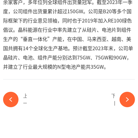
余家客户，多年位列全球组件出货量冠军。截至2023年一季
度，公司组件出货量累计超过150GW。公司是B20等多个国
际框架下的行业意见领袖，同时也于2019年加入RE100绿色
倡议。晶科能源在行业中率先建立了从硅片、电池片到组件
生产的“垂直一体化”产能，在中国、马来西亚、越南、美
国共拥有14个全球化生产基地。预计截至2023年末，公司单
晶硅片、电池、组件产能分别达到75GW、75GW和90GW，
并建立了行业最大规模的N型电池产能共35GW。
上一篇
下一篇
一道新能启动IPO：先行布局N型技术，多家“光伏新势力”纷纷冲刺A股-ky体育APP官网下载
【OFweek维科杯】晶科能源参评卓越BIPV解决方案企业奖项-ky体育APP官网下载