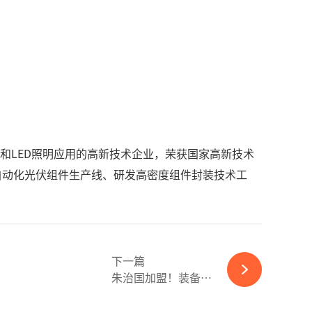
和LED照明应用的高新技术企业，荣获国家高新技术
能自动化光伏组件生产线、研发高密度组件封装技术工
下一篇
朱治国加盟！装备制造巨头此次押宝Topcon命运如何？-ky体育APP官网下载