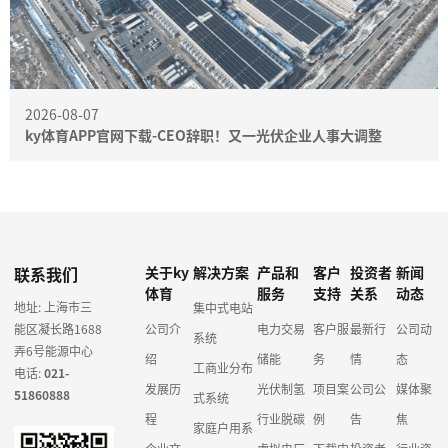
2026-08-07
ky体育APP官网下载-CEO辞职！又一光伏企业人事大调整
联系我们
关于ky
解决方案
产品和
客户
投资者
新闻
体育
服务
支持
关系
动态
地址: 上海市三
集中式电站
能区凝长路1688
公司介
电力交易
客户服
最新行
公司动
系统
弄6号能源中心
绍
储能
务
情
态
工商业分布
电话:
021-
发展历
光伏制氢
项目案
公司公
媒体聚
51860888
式系统
程
行业脱碳
例
告
焦
家庭户用系