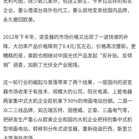
无利可图，除少数几家外，包括艾默生、卡罗拉这样的知名
企业，要么借道台商外包代工，要么就地变卖给国内品牌，
永久撤回欧美。
2012年下半年，逆变器的市场价格又出现了一波快速的补
降，大功率产品价格降到了0.4元/瓦左右，价格再次腰斩。更
糟糕的是，美欧也相继对中国光伏产品发起“反补贴、反倾
销”调查，加剧了光伏全产业困境。
这一轮行业的崛起与衰落带来了两个结果，一是国内的逆变
器市场收束于有技术、规模大的公司，阳光电源、上能电器
两家集中式大机企业趁机拿下50%的地面电站份额。二是一
众二三线品牌，如古瑞瓦特、固德威、正泰、三晶电气等，
把研发生产重心从欧美企业和国内大机企业把持的集中式机
型地面电站，转移到分布式逆变器，重新绕道巴西、斯里兰
卡等海外市场。