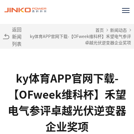
返回
首页
新闻动态
新闻
ky体育APP官网下载-【OFweek维科杯】禾望电气参评
卓越光伏逆变器企业奖项
列表
ky体育APP官网下载-
【OFweek维科杯】禾望
电气参评卓越光伏逆变器
企业奖项