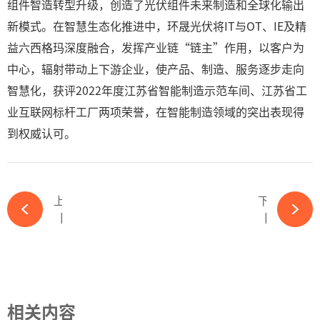
组件智造转型升级，创造了光伏组件未来制造和全球化输出
新模式。在智慧生态化推进中，环晟光伏将IT与OT、IE及精
益六西格玛深度融合，发挥产业链“链主”作用，以客户为
中心，辐射带动上下游企业，使产品、制造、服务逐步走向
智慧化，获评2022年度江苏省智能制造示范车间、江苏省工
业互联网标杆工厂两项荣誉，在智能制造领域的突出表现得
到权威认可。
上一篇
下一篇
【OFweek维科杯】萨纳斯参评优秀光伏行业数字化供应商奖项-ky体育APP官网下载
【OFweek维科杯】环晟光伏参评超高效光伏组件奖奖项-ky体育APP官网下载
相关内容