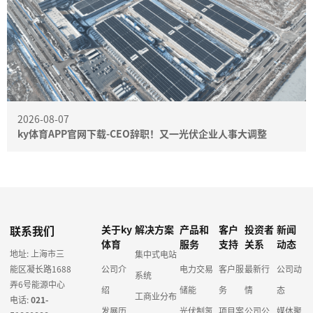
2026-08-07
ky体育APP官网下载-CEO辞职！又一光伏企业人事大调整
联系我们
关于ky
解决方案
产品和
客户
投资者
新闻
体育
服务
支持
关系
动态
地址: 上海市三
集中式电站
能区凝长路1688
公司介
电力交易
客户服
最新行
公司动
系统
弄6号能源中心
绍
储能
务
情
态
工商业分布
电话:
021-
发展历
光伏制氢
项目案
公司公
媒体聚