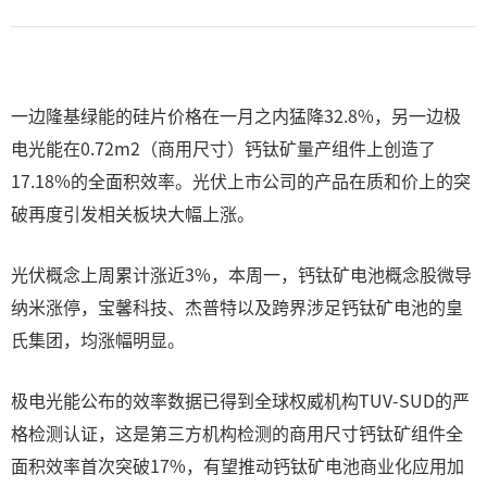
一边隆基绿能的硅片价格在一月之内猛降32.8%，另一边极
电光能在0.72m2（商用尺寸）钙钛矿量产组件上创造了
17.18%的全面积效率。光伏上市公司的产品在质和价上的突
破再度引发相关板块大幅上涨。
光伏概念上周累计涨近3%，本周一，钙钛矿电池概念股微导
纳米涨停，宝馨科技、杰普特以及跨界涉足钙钛矿电池的皇
氏集团，均涨幅明显。
极电光能公布的效率数据已得到全球权威机构TUV-SUD的严
格检测认证，这是第三方机构检测的商用尺寸钙钛矿组件全
面积效率首次突破17%，有望推动钙钛矿电池商业化应用加