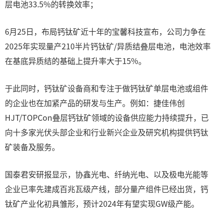
层电池33.5%的转换效率；
6月25日，布局钙钛矿近十年的宝馨科技宣布，公司力争在
2025年实现量产210半片钙钛矿/异质结叠层电池，电池效率
在基底异质结的基础上提升率大于15%。
于此同时，钙钛矿设备商和专注于做钙钛矿单层电池或组件
的企业也在加紧产品的研发与生产。例如：捷佳伟创
HJT/TOPCon叠层钙钛矿领域的设备供应能力持续提升，已
向十多家光伏头部企业和行业新兴企业及研究机构提供钙钛
矿装备及服务。
国泰君安研报显示，协鑫光电、纤纳光电、以及极电光能等
企业已率先建成百兆瓦级产线，部分量产组件已经出货，钙
钛矿产业化初具雏形，预计2024年有望实现GW级产能。