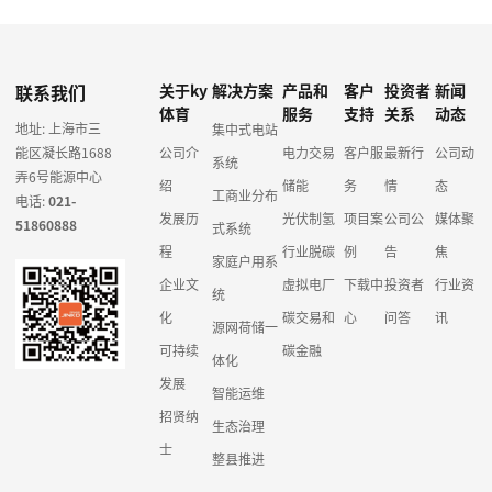
联系我们
关于ky
解决方案
产品和
客户
投资者
新闻
体育
服务
支持
关系
动态
地址: 上海市三
集中式电站
能区凝长路1688
公司介
电力交易
客户服
最新行
公司动
系统
弄6号能源中心
绍
储能
务
情
态
工商业分布
电话:
021-
发展历
光伏制氢
项目案
公司公
媒体聚
51860888
式系统
程
行业脱碳
例
告
焦
家庭户用系
企业文
虚拟电厂
下载中
投资者
行业资
统
化
碳交易和
心
问答
讯
源网荷储一
可持续
碳金融
体化
发展
智能运维
招贤纳
生态治理
士
整县推进