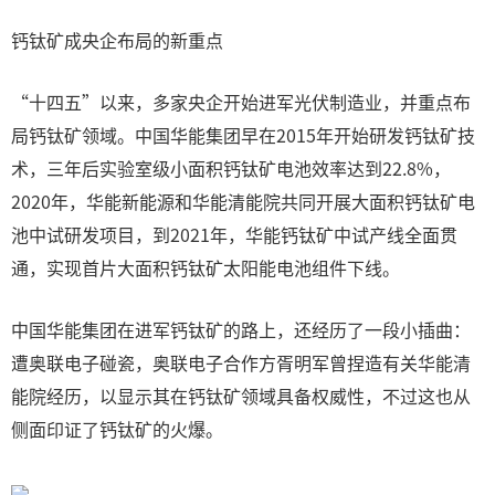
钙钛矿成央企布局的新重点
“十四五”以来，多家央企开始进军光伏制造业，并重点布
局钙钛矿领域。中国华能集团早在2015年开始研发钙钛矿技
术，三年后实验室级小面积钙钛矿电池效率达到22.8%，
2020年，华能新能源和华能清能院共同开展大面积钙钛矿电
池中试研发项目，到2021年，华能钙钛矿中试产线全面贯
通，实现首片大面积钙钛矿太阳能电池组件下线。
中国华能集团在进军钙钛矿的路上，还经历了一段小插曲：
遭奥联电子碰瓷，奥联电子合作方胥明军曾捏造有关华能清
能院经历，以显示其在钙钛矿领域具备权威性，不过这也从
侧面印证了钙钛矿的火爆。