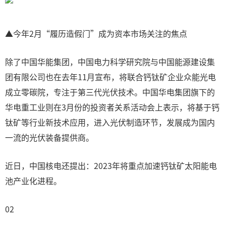
▲今年2月“履历造假门”成为资本市场关注的焦点
除了中国华能集团，中国电力科学研究院与中国能源建设集
团有限公司也在去年11月宣布，将联合钙钛矿企业众能光电
成立零碳院，专注于第三代光伏技术。中国华电集团旗下的
华电重工业则在3月份的投资者关系活动会上表示，将基于钙
钛矿等行业新技术应用，进入光伏制造环节，发展成为国内
一流的光伏装备提供商。
近日，中国核电还提出：2023年将重点加速钙钛矿太阳能电
池产业化进程。
02