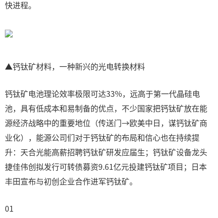
快进程。
▲钙钛矿材料，一种新兴的光电转换材料
钙钛矿电池理论效率极限可达33%，远高于第一代晶硅电
池，具有低成本和易制备的优点，不少国家把钙钛矿放在能
源经济战略中的重要地位（传送门→欧美中日，谋钙钛矿商
业化），能源公司们对于钙钛矿的布局和信心也在持续提
升：天合光能高薪招聘钙钛矿研发应届生；钙钛矿设备龙头
捷佳伟创拟发行可转债募资9.61亿元投建钙钛矿项目；日本
丰田宣布与初创企业合作进军钙钛矿。
01