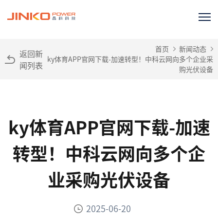
首页
新闻动态
返回新
ky体育APP官网下载-加速转型！中科云网向多个企业采
闻列表
购光伏设备
ky体育APP官网下载-加速
转型！中科云网向多个企
业采购光伏设备
2025-06-20