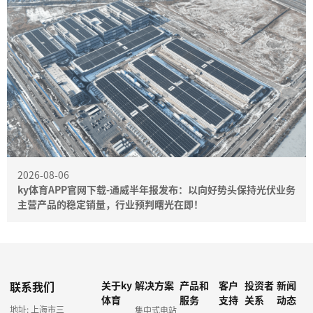
2026-08-06
ky体育APP官网下载-通威半年报发布：以向好势头保持光伏业务
主营产品的稳定销量，行业预判曙光在即！
联系我们
关于ky
解决方案
产品和
客户
投资者
新闻
体育
服务
支持
关系
动态
地址: 上海市三
集中式电站