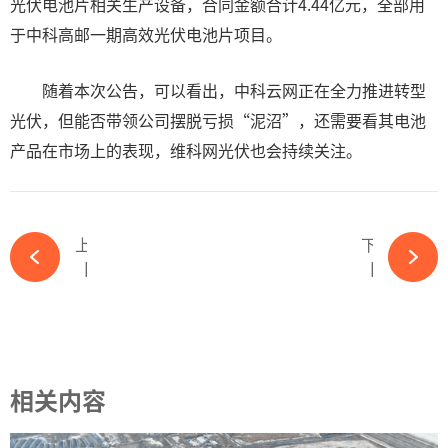
光伏电池片相关生产设备，合同金额合计4.44亿元，全部用
于中科高邮一期高效光伏电池片项目。
随着本次公告，可以看出，中科云网正在全力推进转型
光伏，但能否带领公司摆脱亏损“泥沼”，还需要看其电池
产品在市场上的表现，维科网光伏也会持续关注。
上一篇
下一篇
【OFweek维科杯】瑞智中和参评卓越光伏支架企业-ky体育APP官网下载
【OFweek维科杯】瑞智中和参评最具成长力企业-ky体育APP官网下载
相关内容