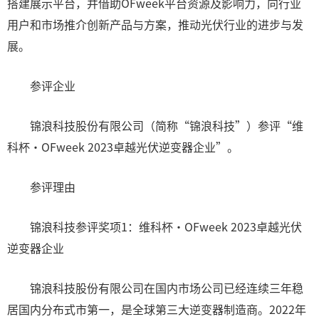
搭建展示平台，并借助OFweek平台资源及影响力，向行业
用户和市场推介创新产品与方案，推动光伏行业的进步与发
展。
参评企业
锦浪科技股份有限公司（简称“锦浪科技”）参评“维
科杯·OFweek 2023卓越光伏逆变器企业”。
参评理由
锦浪科技参评奖项1：维科杯·OFweek 2023卓越光伏
逆变器企业
锦浪科技股份有限公司在国内市场公司已经连续三年稳
居国内分布式市第一，是全球第三大逆变器制造商。2022年