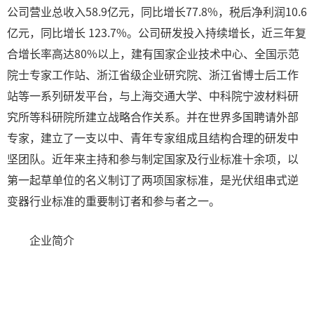
公司营业总收入58.9亿元，同比增长77.8%，税后净利润10.6
亿元，同比增长 123.7%。公司研发投入持续增长，近三年复
合增长率高达80%以上，建有国家企业技术中心、全国示范
院士专家工作站、浙江省级企业研究院、浙江省博士后工作
站等一系列研发平台，与上海交通大学、中科院宁波材料研
究所等科研院所建立战略合作关系。并在世界多国聘请外部
专家，建立了一支以中、青年专家组成且结构合理的研发中
坚团队。近年来主持和参与制定国家及行业标准十余项，以
第一起草单位的名义制订了两项国家标准，是光伏组串式逆
变器行业标准的重要制订者和参与者之一。
企业简介