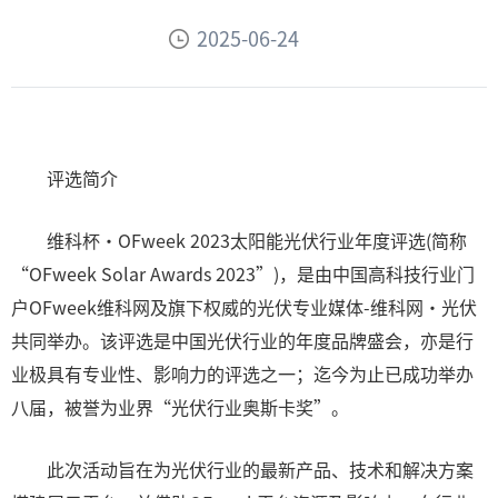
2025-06-24
评选简介
维科杯·OFweek 2023太阳能光伏行业年度评选(简称
“OFweek Solar Awards 2023”)，是由中国高科技行业门
户OFweek维科网及旗下权威的光伏专业媒体-维科网·光伏
共同举办。该评选是中国光伏行业的年度品牌盛会，亦是行
业极具有专业性、影响力的评选之一；迄今为止已成功举办
八届，被誉为业界“光伏行业奥斯卡奖”。
此次活动旨在为光伏行业的最新产品、技术和解决方案