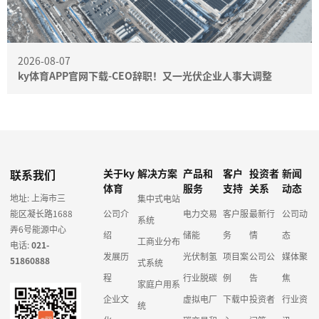
2026-08-07
ky体育APP官网下载-CEO辞职！又一光伏企业人事大调整
联系我们
关于ky
解决方案
产品和
客户
投资者
新闻
体育
服务
支持
关系
动态
地址: 上海市三
集中式电站
能区凝长路1688
公司介
电力交易
客户服
最新行
公司动
系统
弄6号能源中心
绍
储能
务
情
态
工商业分布
电话:
021-
发展历
光伏制氢
项目案
公司公
媒体聚
51860888
式系统
程
行业脱碳
例
告
焦
家庭户用系
企业文
虚拟电厂
下载中
投资者
行业资
统