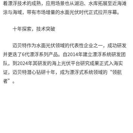
着漂浮技术的成熟，应用场景也从湖泊、水库拓展至近海滩
涂与海域，带有市场增量的水面光伏时代正式拉开序幕。
十年探索，技术突破
迈贝特作为水面光伏领域的代表性企业之一，成功研发
并更迭了6代漂浮系列产品。自2014年建立漂浮系统研发团
队，到2024年其研发的海上光伏平台研究成果正式入海实
证，迈贝特潜心钻研十年，成为漂浮式系统领域的“领航
者”。