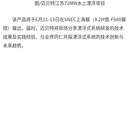
图/迈贝特江苏72MW水上漂浮项目
该产品将于6月11-13日在SNEC上海展（8.2H馆-F680展
馆）展出，届时，迈贝特将现场分享漂浮式系统研发的技术
成果及实践经验，与业界同仁共探漂浮式系统的技术创新与
未来趋势。