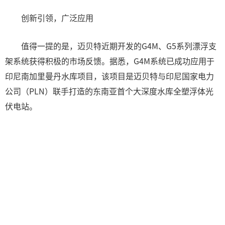
创新引领，广泛应用
值得一提的是，迈贝特近期开发的G4M、G5系列漂浮支
架系统获得积极的市场反馈。据悉，G4M系统已成功应用于
印尼南加里曼丹水库项目，该项目是迈贝特与印尼国家电力
公司（PLN）联手打造的东南亚首个大深度水库全塑浮体光
伏电站。