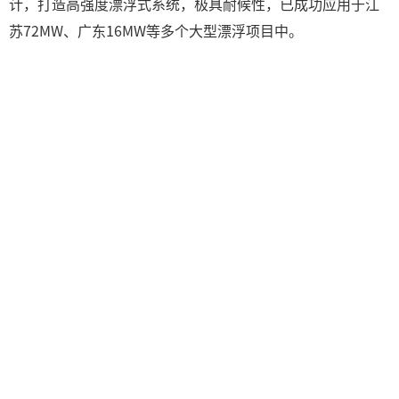
计，打造高强度漂浮式系统，极具耐候性，已成功应用于江
苏72MW、广东16MW等多个大型漂浮项目中。