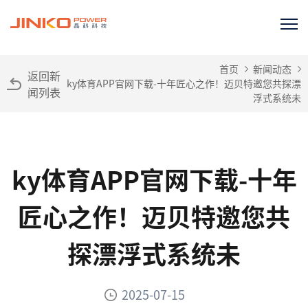
首页
新闻动态
返回新
ky体育APP官网下载-十年匠心之作！迈贝特邀您共探漂
闻列表
浮式系统未
ky体育APP官网下载-十年
匠心之作！迈贝特邀您共
探漂浮式系统未
2025-07-15