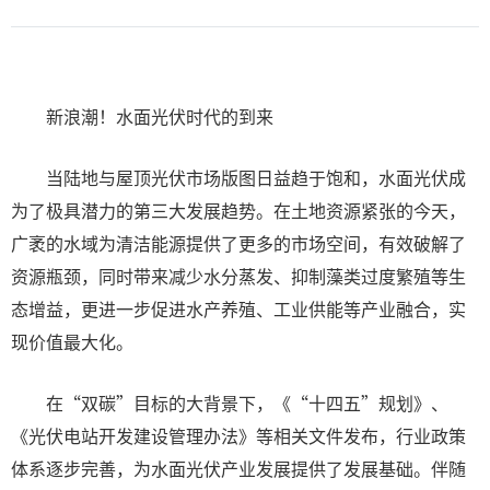
新浪潮！水面光伏时代的到来
当陆地与屋顶光伏市场版图日益趋于饱和，水面光伏成
为了极具潜力的第三大发展趋势。在土地资源紧张的今天，
广袤的水域为清洁能源提供了更多的市场空间，有效破解了
资源瓶颈，同时带来减少水分蒸发、抑制藻类过度繁殖等生
态增益，更进一步促进水产养殖、工业供能等产业融合，实
现价值最大化。
在“双碳”目标的大背景下，《“十四五”规划》、
《光伏电站开发建设管理办法》等相关文件发布，行业政策
体系逐步完善，为水面光伏产业发展提供了发展基础。伴随