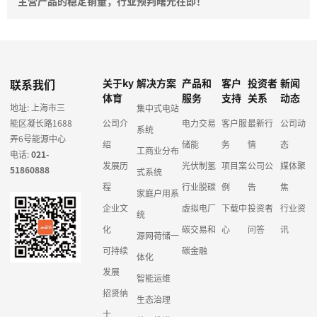
主营产品的稳定销量，行业预判曙光在即！
联系我们
关于ky
解决方案
产品和
客户
投资者
新闻
体育
服务
支持
关系
动态
地址: 上海市三
集中式电站
能区凝长路1688
公司介
电力交易
客户服
最新行
公司动
系统
弄6号能源中心
绍
储能
务
情
态
工商业分布
电话:
021-
发展历
光伏制氢
项目案
公司公
媒体聚
51860888
式系统
程
行业脱碳
例
告
焦
家庭户用系
企业文
虚拟电厂
下载中
投资者
行业资
统
化
碳交易和
心
问答
讯
源网荷储一
可持续
碳金融
体化
发展
智能运维
招贤纳
生态治理
士