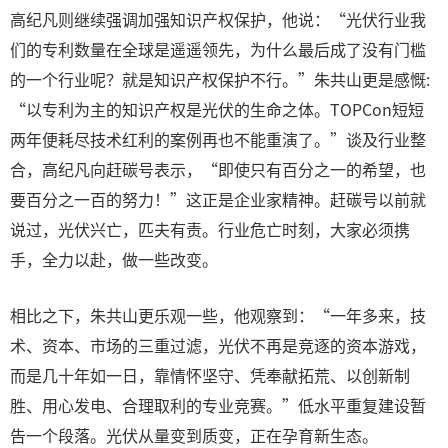
高纪凡则继续强调加强知识产权保护，他说：“光伏行业我
们的专利数量在全球是遥遥领先，为什么最后成了没有门槛
的一个行业呢？就是知识产权保护不行。”朱共山更是感慨:
“以专利为主的知识产权是光伏的生命之体。TOPCon短短
两年便耗尽技术红利的案例再也不能重演了。”谈及行业整
合，高纪凡向赶碳号表示，“即使只有百分之一的希望，也
要百分之一百的努力！”这正是企业家精神。赶碳号以前就
说过，光伏兴亡，匹夫有责。行业危亡时刻，大家必须携
手，全力以赴，做一些改变。
相比之下，朱共山更乐观一些，他观察到：“一年多来，技
术、资本、市场的三重过滤，光伏不再是竞逐的资本游戏，
而是几十年如一日，靠情怀坚守、凭奉献拓荒、以创新制
胜、用心发电、合理取利的专业竞赛。”低水平重复建设暂
告一个段落。光伏从量变到质变，正在孕育新生态。