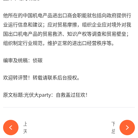
他所在的中国机电产品进出口商会职能就包括向政府提供行
业运行信息和建议；应对贸易摩擦，组织企业应对境外对我
国出口机电产品的贸易救济、知识产权等调查和贸易壁垒；
组织制定行业规范，维护正常的进出口经营秩序等。
编审及统稿：侦碳
欢迎转评赞！转载请联系后台授权。
原文标题:光伏大party：自救盖过狂欢！
上一篇
下一篇
天合光能引领迈向晶体硅钙钛矿叠层新时代-ky体育APP官网下载
总投资10亿元！又一光伏项目投产-ky体育APP官网下载