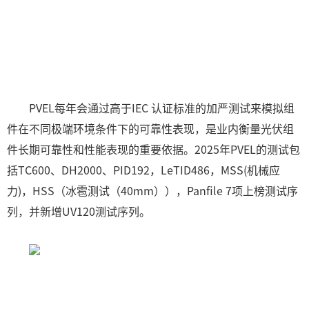
PVEL每年会通过高于IEC 认证标准的加严测试来模拟组
件在不同极端环境条件下的可靠性表现，是业内衡量光伏组
件长期可靠性和性能表现的重要依据。2025年PVEL的测试包
括TC600、DH2000、PID192，LeTID486，MSS(机械应
力)，HSS（冰雹测试（40mm）），Panfile 7项上榜测试序
列，并新增UV120测试序列。