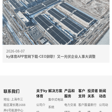
2026-08-07
ky体育APP官网下载-CEO辞职！又一光伏企业人事大调整
联系我们
关于ky
解决方案
产品和
客户
投资者
新闻
体育
服务
支持
关系
动态
地址: 上海市三
集中式电站
能区凝长路1688
公司介
电力交易
客户服
最新行
公司动
系统
弄6号能源中心