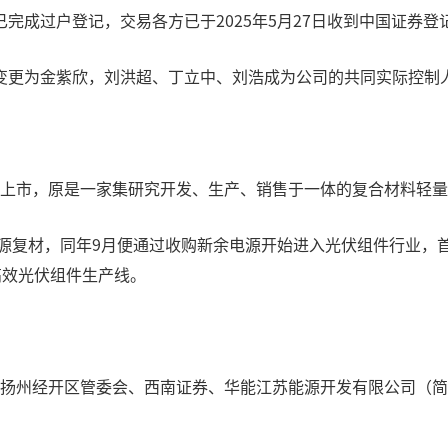
完成过户登记，交易各方已于2025年5月27日收到中国证券
变更为金紫欣，刘洪超、丁立中、刘浩成为公司的共同实际控制
年正式上市，原是一家集研究开发、生产、销售于一体的复合材料轻
源复材，同年9月便通过收购新余电源开始进入光伏组件行业，首期
W高效光伏组件生产线。
。
公司与扬州经开区管委会、西南证券、华能江苏能源开发有限公司