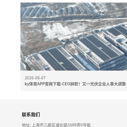
2026-08-07
ky体育APP官网下载-CEO辞职！又一光伏企业人事大调整
联系我们
地址: 上海市三能区凝长路1688弄6号能