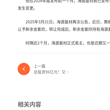
但在2024年报发布前一个月，海源复材就已发
发生变更。
2025年3月31日，海源复材再次公告，近日，
让予新余金紫欣，转让完成后，新余金紫欣持有海源复
时隔近2个月，海源复材正式易主，也是近期又
上一篇
总投资96亿元！又一光伏项目进入设备安装阶段-ky体育APP官网下载
相关内容