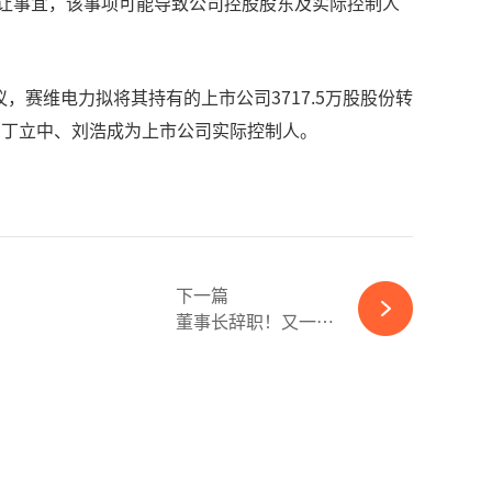
转让事宜，该事项可能导致公司控股股东及实际控制人
，赛维电力拟将其持有的上市公司3717.5万股股份转
、丁立中、刘浩成为上市公司实际控制人。
下一篇
董事长辞职！又一电力国企高层巨变-ky体育APP官网下载