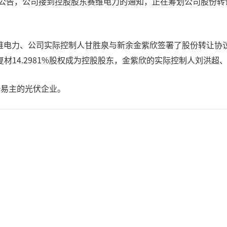
布公告，公司接到控股股东赛维电力的通知，正在筹划公司股份
赛维电力、公司实际控制人甘胜泉与新余金紫欣签署了股份转让协议
材14.2981%股权成为控股股东，金紫欣的实际控制人刘洪超
一易主的光伏企业。