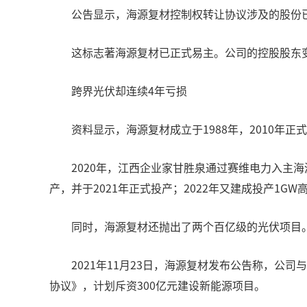
公告显示，海源复材控制权转让协议涉及的股份已
这标志著海源复材已正式易主。公司的控股股东
跨界光伏却连续4年亏损
资料显示，海源复材成立于1988年，2010
2020年，江西企业家甘胜泉通过赛维电力入主海
产，并于2021年正式投产；2022年又建成投产1G
同时，海源复材还抛出了两个百亿级的光伏项目
2021年11月23日，海源复材发布公告称，
协议》，计划斥资300亿元建设新能源项目。