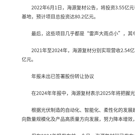
2022年6月1日，海源复材公告，将投资3.55
基地，预计项目总投资达80.2亿元。
最后，这些项目几乎都是“雷声大雨点小”，其
2021年至2024年，海源复材分别实现营收2.54亿
亿元。
年报未出已签署股份转让协议
在2024年年报中，海源复材表示2025年将
根据光伏制造的自动化、智能化、柔性化的发展
向数量规模化及产品高质量方向发展，努力降本增效