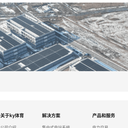
关于ky体育
解决方案
产品和服务
公司介绍
集中式电站系统
电力交易