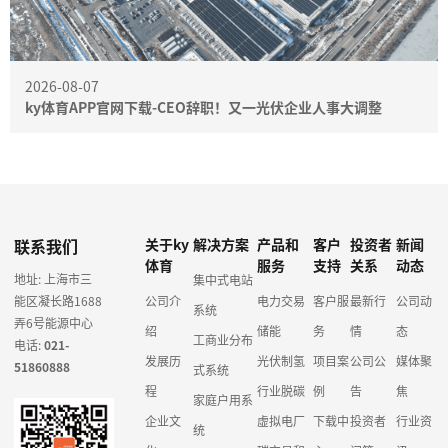
2026-08-07
ky体育APP官网下载-CEO辞职！又一光伏企业人事大调整
联系我们
关于ky
解决方案
产品和
客户
投资者
新闻
体育
服务
支持
关系
动态
地址: 上海市三
集中式电站
能区凝长路1688
公司介
电力交易
客户服
最新行
公司动
系统
弄6号能源中心
绍
储能
务
情
态
工商业分布
电话:
021-
发展历
光伏制氢
项目案
公司公
媒体聚
51860888
式系统
程
行业脱碳
例
告
焦
家庭户用系
企业文
虚拟电厂
下载中
投资者
行业资
统