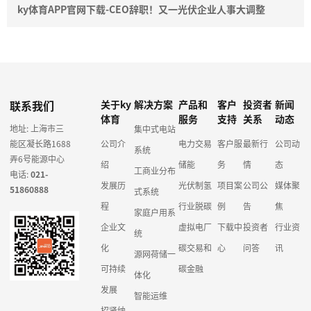
ky体育APP官网下载-CEO辞职！又一光伏企业人事大调整
联系我们
关于ky
解决方案
产品和
客户
投资者
新闻
体育
服务
支持
关系
动态
地址: 上海市三
集中式电站
能区凝长路1688
公司介
电力交易
客户服
最新行
公司动
系统
弄6号能源中心
绍
储能
务
情
态
工商业分布
电话:
021-
发展历
光伏制氢
项目案
公司公
媒体聚
51860888
式系统
程
行业脱碳
例
告
焦
家庭户用系
企业文
虚拟电厂
下载中
投资者
行业资
统
化
碳交易和
心
问答
讯
源网荷储一
可持续
碳金融
体化
发展
智能运维
招贤纳