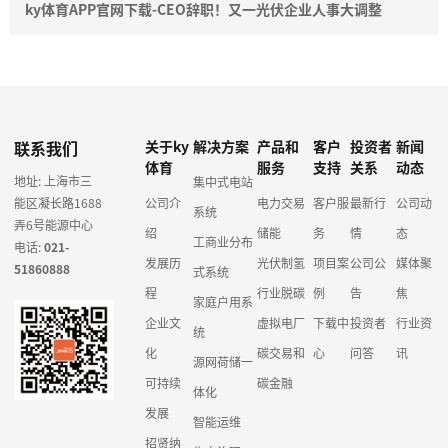
ky体育APP官网下载-CEO辞职！又一光伏企业人事大调整
联系我们
关于ky
解决方案
产品和
客户
投资者
新闻
体育
服务
支持
关系
动态
地址: 上海市三
集中式电站
能区凝长路1688
公司介
电力交易
客户服
最新行
公司动
系统
弄6号能源中心
绍
储能
务
情
态
工商业分布
电话:
021-
发展历
光伏制氢
项目案
公司公
媒体聚
51860888
式系统
程
行业脱碳
例
告
焦
家庭户用系
企业文
虚拟电厂
下载中
投资者
行业资
统
化
碳交易和
心
问答
讯
源网荷储一
可持续
碳金融
体化
发展
智能运维
招贤纳