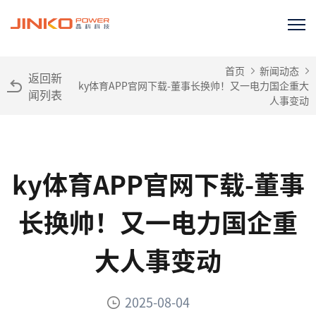
首页
新闻动态
返回新
ky体育APP官网下载-董事长换帅！又一电力国企重大
闻列表
人事变动
ky体育APP官网下载-董事
长换帅！又一电力国企重
大人事变动
2025-08-04