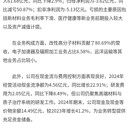
入61.68亿元，同比下降2.9%；归母净利润为-3.62亿元，同
比减亏50.87%；扣非净利润为-5.13亿元。亏损的主要原因包
括新材料业务毛利率下滑、医疗健康等新业务前期投入较大
以及资产减值计提。
在业务构成方面，改性高分子材料贡献了80.69%的营
收，电子加速器及辐照加工业务占比6.58%，远洋运输等其
他业务占比较小。
此外，公司在现金流与费用控制方面表现良好，2024年
经营活动现金流净额为4.56亿元，同比增长22.91%；研发费
用为2.05亿元，同比下降8.49%，但公司仍聚焦高端材料与
质子治疗系统的研发工作。2024年期末，公司现金及现金等
价物余额14.49亿元，较2023年增长41.2%，为业务转型提供
充足资金储备。