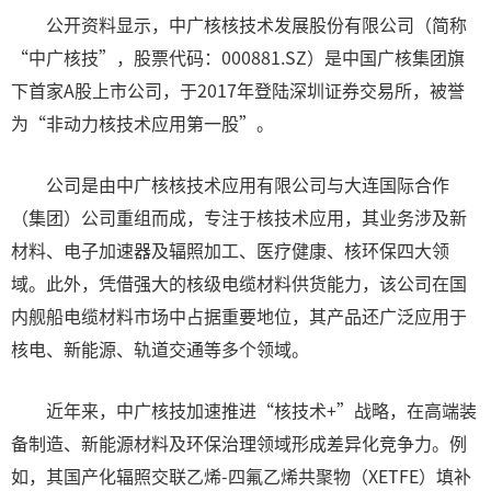
公开资料显示，中广核核技术发展股份有限公司（简称
“中广核技”，股票代码：000881.SZ）是中国广核集团旗
下首家A股上市公司，于2017年登陆深圳证券交易所，被誉
为“非动力核技术应用第一股”。
公司是由中广核核技术应用有限公司与大连国际合作
（集团）公司重组而成，专注于核技术应用，其业务涉及新
材料、电子加速器及辐照加工、医疗健康、核环保四大领
域。此外，凭借强大的核级电缆材料供货能力，该公司在国
内舰船电缆材料市场中占据重要地位，其产品还广泛应用于
核电、新能源、轨道交通等多个领域。
近年来，中广核技加速推进“核技术+”战略，在高端装
备制造、新能源材料及环保治理领域形成差异化竞争力。例
如，其国产化辐照交联乙烯-四氟乙烯共聚物（XETFE）填补