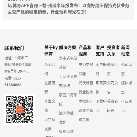
ky体育APP官网下载-通威半年报发布：以向好势头保持光伏业务
主营产品的稳定销量，行业预判曙光在即！
联系我们
关于ky
解决方案
产品和
客户
投资者
新闻
体育
服务
支持
关系
动态
地址: 上海市三
集中式电站
能区凝长路1688
公司介
电力交易
客户服
最新行
公司动
系统
弄6号能源中心
绍
储能
务
情
态
工商业分布
电话:
021-
发展历
光伏制氢
项目案
公司公
媒体聚
51860888
式系统
程
行业脱碳
例
告
焦
家庭户用系
企业文
虚拟电厂
下载中
投资者
行业资
统
化
碳交易和
心
问答
讯
源网荷储一
可持续
碳金融
体化
发展
智能运维