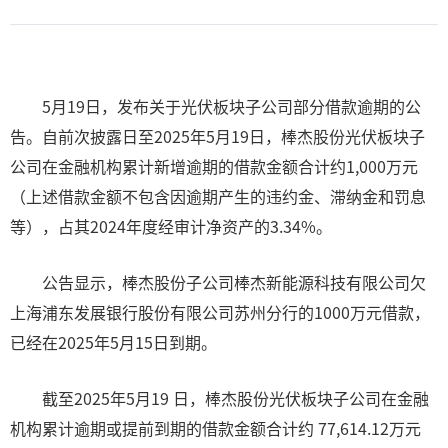
5月19日，发布关于光伏板块子公司部分借款逾期的公
告。自前次披露日至2025年5月19日，棒杰股份光伏板块子
公司在金融机构累计新增逾期的借款金额合计约1,000万元
（上述借款金额不包含因逾期产生的违约金、滞纳金和罚息
等），占其2024年度经审计净资产的3.34%。
公告显示，棒杰股份子公司棒杰新能源科技有限公司欠
上海浦东发展银行股份有限公司苏州分行的1000万元借款，
已经在2025年5月15日到期。
截至2025年5月19 日，棒杰股份光伏板块子公司在金融
机构累计逾期或提前到期的借款金额合计约 77,614.12万元