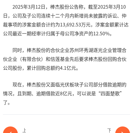
2025年3月12日，棒杰股份公告称，截至2025年3月10
日，公司及子公司连续十二个月内新增尚未披露的诉讼、仲
裁事项的涉案金额合计约为13,692.53万元，涉案金额累计达
公司最近一期经审计归属于母公司净资产的12.50%。
同时，棒杰股份的合伙企业苏州环秀湖逐光企业管理合
伙企业（有限合伙）和信莲基金先后要求棒杰股份回购合伙
公司股份，累计回购总额约4.1亿元。
现在，棒杰股份又面临光伏板块子公司部分借款逾期的
情况，且到期、逾期借款近8亿元，可以说是“四面楚歌”
了。
上一篇
下一篇