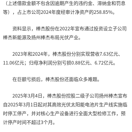
（上述借款金额不包含因逾期产生的违约金、滞纳金和罚息
等），占上市公司2024年度经审计净资产的258.85%。
资料显示，棒杰股份在2022年宣布通过投资设立子公司
棒杰新能源及扬州棒杰布局光伏产业。
2023年和2024年，棒杰股份分别实现营收7.63亿元、
11.06亿元；归母净利润分别亏损0.88亿元、6.72亿元。
在巨额亏损后，棒杰股份还面临众多难题。
2025年3月4日，棒杰股份控股二级子公司扬州棒杰宣布
自2025年3月1日起对其高效光伏太阳能电池片生产线实施临
时停工停产，并对核心生产设备进行全面大型检修工作，预
计停产时间不超过3个月。