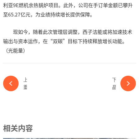
利亚9E燃机余热锅炉项目。此外，公司在手订单金额已攀升
至65.27亿元，为业绩持续增长提供保障。
现如今，随着此次管理层调整，西子洁能或将加速技术
输出与资本运作，在“双碳”目标下持续释放增长动能。
（光能量）
上一篇
下一篇
重磅！昔日光伏龙头多名高管遭重罚！-ky体育APP官网下载
晶彩廿华 澳启新程丨晶澳二十周年庆暨企业家论坛圆满举行-ky体育APP官网下载
相关内容