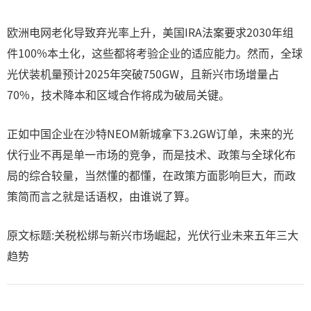
欧洲电网老化导致弃光率上升，美国IRA法案要求2030年组
件100%本土化，这些都将考验企业的适应能力。然而，全球
光伏装机量预计2025年突破750GW，且新兴市场增量占
70%，技术降本和区域合作将成为破局关键。
正如中国企业在沙特NEOM新城拿下3.2GW订单，未来的光
伏行业不再是单一市场的竞争，而是技术、政策与全球化布
局的综合较量，当然懂的都懂，在政策方面影响巨大，而政
策简而言之就是话语权，由谁说了算。
原文标题:关税松绑与新兴市场崛起，光伏行业未来五年三大
趋势