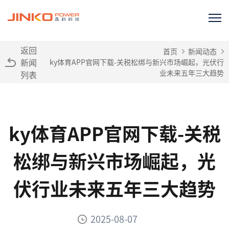
返回
首页
新闻动态
新闻
ky体育APP官网下载-关税松绑与新兴市场崛起，光伏行
业未来五年三大趋势
列表
ky体育APP官网下载-关税
松绑与新兴市场崛起，光
伏行业未来五年三大趋势
2025-08-07