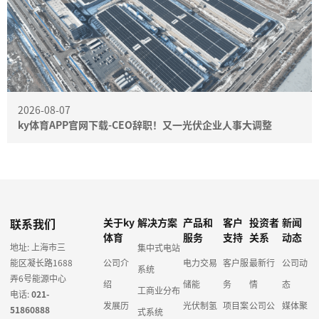
2026-08-07
ky体育APP官网下载-CEO辞职！又一光伏企业人事大调整
联系我们
关于ky
解决方案
产品和
客户
投资者
新闻
体育
服务
支持
关系
动态
地址: 上海市三
集中式电站
能区凝长路1688
公司介
电力交易
客户服
最新行
公司动
系统
弄6号能源中心
绍
储能
务
情
态
工商业分布
电话:
021-
发展历
光伏制氢
项目案
公司公
媒体聚
51860888
式系统