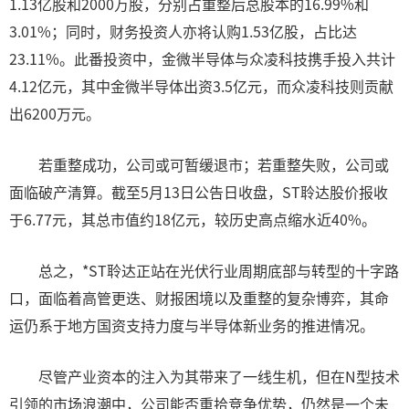
1.13亿股和2000万股，分别占重整后总股本的16.99%和
3.01%；同时，财务投资人亦将认购1.53亿股，占比达
23.11%。此番投资中，金微半导体与众凌科技携手投入共计
4.12亿元，其中金微半导体出资3.5亿元，而众凌科技则贡献
出6200万元。
若重整成功，公司或可暂缓退市；若重整失败，公司或
面临破产清算。截至5月13日公告日收盘，ST聆达股价报收
于6.77元，其总市值约18亿元，较历史高点缩水近40%。
总之，*ST聆达正站在光伏行业周期底部与转型的十字路
口，面临着高管更迭、财报困境以及重整的复杂博弈，其命
运仍系于地方国资支持力度与半导体新业务的推进情况。
尽管产业资本的注入为其带来了一线生机，但在N型技术
引领的市场浪潮中，公司能否重拾竞争优势，仍然是一个未