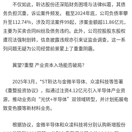
不仅如此，聆达股份还深陷财务困境与法律纠葛，其债
务负担沉重，诉讼案件频发。 截至2024年底，公司负债率攀
升至112.74%，涉及司法案件99起，涉案金额超11.86亿元，
主要为买卖合同纠纷及债务违约。此外，公司控股股东股权
遭司法强制划转，信息披露违规亦引来证监会调查，这一系
列问题无疑为公司经营前景蒙上了重重阴霾。
冀望?重整 产业资本入场能否破局？
2025年3月，*ST聆达与金微半导体、众凌科技等签署
《重整投资协议》，拟通过注资4.12亿元引入半导体产业资
源，推动业务向“光伏+半导体”双领域转型，并计划拓展电
致变色膜等新材料业务。
根据协议，金微半导体和众凌科技将分别认购新增股份