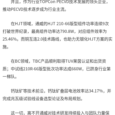
并且，作为行业TOPCon PECVD技术发展的领头企业，
推动PECVD技术逐步成为行业主流。
在HJT领域，通威的HJT 210-66版型组件功率连续9次
打破世界纪录，最高组件功率达790.8W，对应组件效率为
25.46%。而铜互连2.0技术路线，也助力无银化HJT方案的实
施。
在BC领域，TBC产品顺利取得TUV莱茵认证和出货资
质；中试线210R-66版型批次功率达成660W，已跻身行业第
一梯队。
钙钛矿等技术前沿，钙钛矿叠层电池效率达34.17%，并
完成兆瓦级试验线设备选型论证及布局规划。
这一切，离不开通威对技术研发持续投入与团队力量保