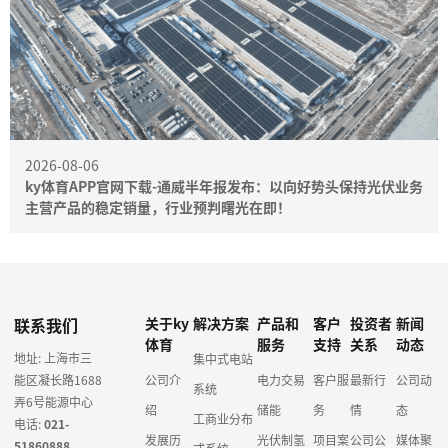
2026-08-06
ky体育APP官网下载-通威半年报发布：以向好势头保持光伏业务
主营产品的稳定销量，行业预判曙光在即！
联系我们
关于ky
解决方案
产品和
客户
投资者
新闻
体育
服务
支持
关系
动态
地址: 上海市三
集中式电站
能区凝长路1688
公司介
电力交易
客户服
最新行
公司动
系统
弄6号能源中心
绍
储能
务
情
态
工商业分布
电话:
021-
发展历
光伏制氢
项目案
公司公
媒体聚
51860888